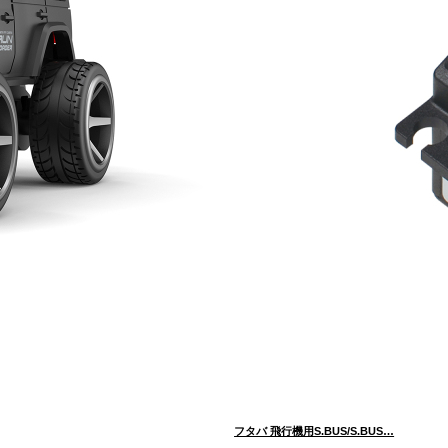
フタバ 飛行機用S.BUS/S.BUS…