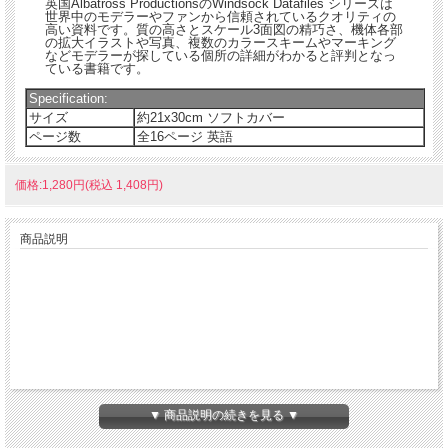
英国Albatross ProductionsのWindsock Datafiles シリーズは
世界中のモデラーやファンから信頼されているクオリティの
高い資料です。質の高さとスケール3面図の精巧さ、機体各部
の拡大イラストや写真、複数のカラースキームやマーキング
などモデラーが探している個所の詳細がわかると評判となっ
ている書籍です。
Specification:
サイズ
約21x30cm ソフトカバー
ページ数
全16ページ 英語
価格:1,280円(税込 1,408円)
商品説明
▼ 商品説明の続きを見る ▼