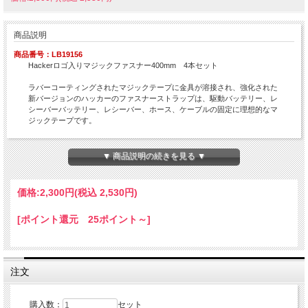
商品説明
商品番号：LB19156
Hackerロゴ入りマジックファスナー400mm 4本セット
ラバーコーティングされたマジックテープに金具が溶接され、強化された
新バージョンのハッカーのファスナーストラップは、駆動バッテリー、レ
シーバーバッテリー、レシーバー、ホース、ケーブルの固定に理想的なマ
ジックテープです。
ラバーコーティングにより、ねじれや滑りのない確実に固定できます。
▼ 商品説明の続きを見る ▼
価格:
2,300円
(税込 2,530円)
[ポイント還元 25ポイント～]
注文
購入数：
セット