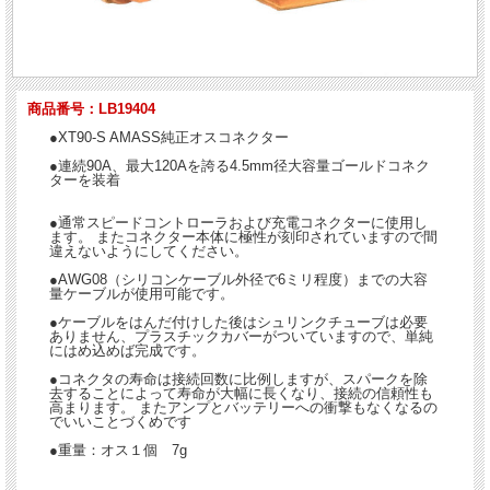
商品番号：LB19404
●XT90-S AMASS純正オスコネクター
●連続90A、最大120Aを誇る4.5mm径大容量ゴールドコネク
ターを装着
●通常スピードコントローラおよび充電コネクターに使用し
ます。 またコネクター本体に極性が刻印されていますので間
違えないようにしてください。
●AWG08（シリコンケーブル外径で6ミリ程度）までの大容
量ケーブルが使用可能です。
●ケーブルをはんだ付けした後はシュリンクチューブは必要
ありません、プラスチックカバーがついていますので、単純
にはめ込めば完成です。
●コネクタの寿命は接続回数に比例しますが、スパークを除
去することによって寿命が大幅に長くなり、接続の信頼性も
高まります。 またアンプとバッテリーへの衝撃もなくなるの
でいいことづくめです
●重量：オス１個 7g