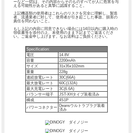
ーなど一切)は、その内容からそのものすべてが人に危害を与
える可能性があると真摯に認識すること。
上記機器類の使用者はこれらのリスクを完全に理解し、製造
者、流通業者に対して、使用者が引き起こした事故、損害の
責任を問わないこと。
もし上記の内容に同意できない場合には14日以内に購入時の
領収書等を添付の上、未使用のまま下記までご返送くださ
い。ご返金申し上げます。なお送料はご負担ください。
Specification:
電圧
14.8V
容量
2200mAh
サイズ
31x35x102mm
重量
228g
連続放電レート
30C(66A)
最大放電レート
60C(132A)
最大充電レート
3C(6.6A)
バランサー端子
JST-XHタイプ装着済み
構成
4S1P
Deansウルトラプラグ装着
パワーコネクター
済み