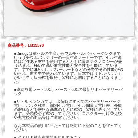
商品番号：LB19570
●Dinogyは単セルの生産からマルチセルパッケージングまで
行うリチウムバッテリーの一貫生産メーカーです。セル生産
には定評ある材料を使用するとともに最新テクノロジーが盛
り込まれ、極めて高い放電性能と安全性を可能にしていま
す。すでに3Dヘリ、パワーボートなどの分野でその性能が認
められ、世界中で使われています。日本ではリトルベランカ
がいち早く販売権を取得し皆様にお届けすることになりまし
た。
●連続放電レート30C、バースト60Cの最新リポバッテリーパ
ック
●リトルべランカでは、出荷時にすべてのバッテリーパック
電圧、パック残量、個別セル電圧、セル間最大電圧差、外観
の瑕疵などを厳格な基準のもとに確認し皆様に送りだしてい
ます。受領後必ず確認してください。コネクター付け替え後
や充電後の返品等はご遠慮ください。
なお本製品の使用に当たっては絶対に下記のことを守ってく
ださい。
● 必ずリポ対応充電器を使用すること。