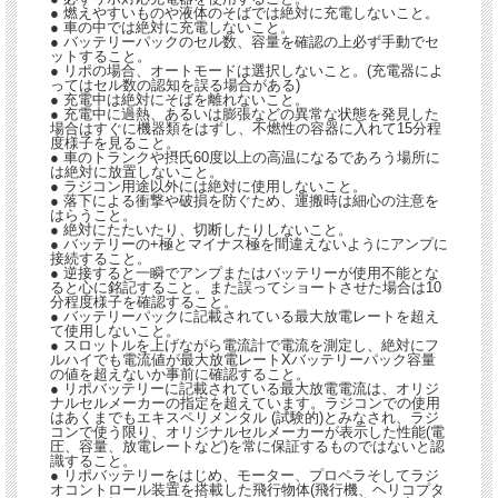
● 燃えやすいものや液体のそばでは絶対に充電しないこと。
● 車の中では絶対に充電しないこと。
● バッテリーパックのセル数、容量を確認の上必ず手動でセ
ットすること。
● リポの場合、オートモードは選択しないこと。(充電器によ
ってはセル数の認知を誤る場合がある)
● 充電中は絶対にそばを離れないこと。
● 充電中に過熱、あるいは膨張などの異常な状態を発見した
場合はすぐに機器類をはずし、不燃性の容器に入れて15分程
度様子を見ること。
● 車のトランクや摂氏60度以上の高温になるであろう場所に
は絶対に放置しないこと。
● ラジコン用途以外には絶対に使用しないこと。
● 落下による衝撃や破損を防ぐため、運搬時は細心の注意を
はらうこと。
● 絶対にたたいたり、切断したりしないこと。
● バッテリーの+極とマイナス極を間違えないようにアンプに
接続すること。
● 逆接すると一瞬でアンプまたはバッテリーが使用不能とな
ると心に銘記すること。また誤ってショートさせた場合は10
分程度様子を確認すること。
● バッテリーパックに記載されている最大放電レートを超え
て使用しないこと。
● スロットルを上げながら電流計で電流を測定し、絶対にフ
ルハイでも電流値が最大放電レートXバッテリーパック容量
の値を超えないか事前に確認すること。
● リポバッテリーに記載されている最大放電電流は、オリジ
ナルセルメーカーの指定を超えています。ラジコンでの使用
はあくまでもエキスペリメンタル (試験的)とみなされ、ラジ
コンで使う限り、オリジナルセルメーカーが表示した性能(電
圧、容量、放電レートなど)を常に保証するものではないと認
識すること。
● リポバッテリーをはじめ、モーター、プロペラそしてラジ
オコントロール装置を搭載した飛行物体(飛行機、ヘリコプタ