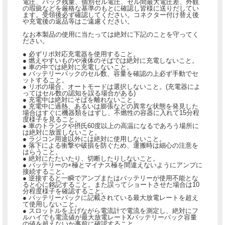
電圧、パック残量、個別セル電圧、セル間最大電圧差、外観
の瑕疵などを厳格な基準のもとに確認し皆様に送りだしてい
ます。受領後必ず確認してください。コネクター付け替え後
や充電後の返品等はご遠慮ください。
なお本製品の使用に当たっては絶対に下記のことを守ってく
ださい。
● 必ずリポ対応充電器を使用すること。
● 燃えやすいものや液体のそばでは絶対に充電しないこと。
● 車の中では絶対に充電しないこと。
● バッテリーパックのセル数、容量を確認の上必ず手動でセ
ットすること。
● リポの場合、オートモードは選択しないこと。(充電器によ
ってはセル数の認知を誤る場合がある)
● 充電中は絶対にそばを離れないこと。
● 充電中に過熱、あるいは膨張などの異常な状態を発見した
場合はすぐに機器類をはずし、不燃性の容器に入れて15分程
度様子を見ること。
● 車のトランクや摂氏60度以上の高温になるであろう場所に
は絶対に放置しないこと。
● ラジコン用途以外には絶対に使用しないこと。
● 落下による衝撃や破損を防ぐため、運搬時は細心の注意を
はらうこと。
● 絶対にたたいたり、切断したりしないこと。
● バッテリーの+極とマイナス極を間違えないようにアンプに
接続すること。
● 逆接すると一瞬でアンプまたはバッテリーが使用不能とな
ると心に銘記すること。また誤ってショートさせた場合は10
分程度様子を確認すること。
● バッテリーパックに記載されている最大放電レートを超え
て使用しないこと。
● スロットルを上げながら電流計で電流を測定し、絶対にフ
ルハイでも電流値が最大放電レートXバッテリーパック容量
の値を超えないか事前に確認すること。