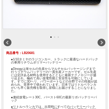
商品番号：LB20681
●1/10タミヤのラジコンカー、トラックに最適なハードパック
の車用リチウムポリマーバッテリー
●Dinogyは単セルの生産からマルチセルパッケージングまで
行うリチウムバッテリーの一貫生産メーカーです。セル生産
には定評ある材料を使用するとともに最新テクノロジーが盛
り込まれ、極めて高い放電性能と安全性を可能にしていま
す。すでに3Dヘリ、パワーボートなどの分野でその性能が認
められ、世界中で使われています。日本ではリトルベランカ
がいち早く販売権を取得し皆様にお届けすることになりまし
た。
●連続放電レート30C、バースト60Cの最新リポバッテリーパ
ック
●リトルべランカでは、出荷時にすべてのバッテリーパック