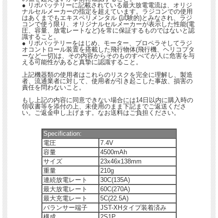
● リポバッテリーに記載されている最大放電電流は、オリジ
ナルセルメーカーの指定を超えています。ラジコンでの使用
はあくまでもエキスペリメンタル (試験的)とみなされ、ラジ
コンで使う限り、オリジナルセルメーカーが表示した性能(電
圧、容量、放電レートなど)を常に保証するものではないと認
識すること。
● リポバッテリーをはじめ、モーター、プロペラそしてラジ
オコントロール装置を搭載した飛行物体(飛行機、ヘリコプタ
ーなど一切)は、その内容からそのものすべてが人に危害を与
える可能性があると真摯に認識すること。
上記機器類の使用者はこれらのリスクを完全に理解し、製造
者、流通業者に対して、使用者が引き起こした事故、損害の
責任を問わないこと。
もし上記の内容に同意できない場合には14日以内に購入時の
領収書等を添付の上、未使用のまま下記までご返送くださ
い。ご返金申し上げます。なお送料はご負担ください。
Specification:
電圧
7.4V
容量
4500mAh
サイズ
23x46x138mm
重量
210g
連続放電レート
30C(135A)
最大放電レート
60C(270A)
最大充電レート
5C(22.5A)
バランサー端子
JST-XHタイプ装着済み
構成
2S1P