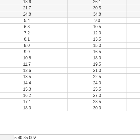
18.6
26.1
21.7
30.5
24.8
34.8
5.4
9.0
6.3
10.5
7.2
12.0
8.1
13.5
9.0
15.0
9.9
16.5
10.8
18.0
11.7
19.5
12.6
21.0
13.5
22.5
14.4
24.0
15.3
25.5
16.2
27.0
17.1
28.5
18.0
30.0
5.40-35.00V