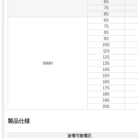
6S
7S
8S
6S
7S
8S
9S
10S
11S
12S
NiMH
13S
14S
15S
16S
17S
18S
19S
20S
製品仕様
放電可能電圧