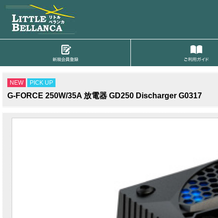
NEW
PICK UP
G-FORCE 250W/35A 放電器 GD250 Discharger G0317