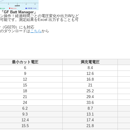
 Batt Manager」
ン操作！経過時間ごとの電圧変化や出力Wなど
可能です。測定結果をExcel 出力することも可
rger（G0270）にも対応
のダウンロードは
こちら
から
最小カット電圧
満充電電圧
6
8.4
9
12.6
12
16.8
15
21
18
25.2
21
29.4
24
33.6
6.2
8.7
9.3
13.1
12.4
17.4
15.5
21.8