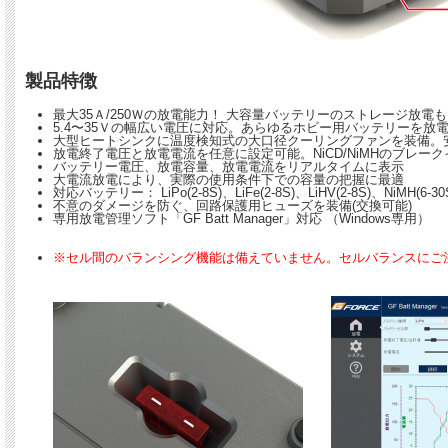
製品特徴
最大35Ａ/250Ｗの放電能力！ 大容量バッテリーのストレージ放電
5.4〜35Ｖの幅広い電圧に対応。あらゆるホビー用バッテリーを放
大型ヒートシンクに温度検知式の大口径クーリングファンを装備。
放電終了電圧と放電電流を任意に設定可能。NiCD/NiMHのブレー
バッテリー電圧、放電容量、放電電流をリアルタイムに表示
大電流放電により、実際の使用条件下での容量の把握に最適
対応バッテリー： LiPo(2-8S)、LiFe(2-8S)、LiHV(2-8S)、NiMH(6-30S
不意のダメージを防ぐ、回路保護用ヒューズを装備(交換可能)
専用放電管理ソフト「GF Batt Manager」対応 （Windows専用）
※セル間のバランシング機能は備えていません。セルバランスにご