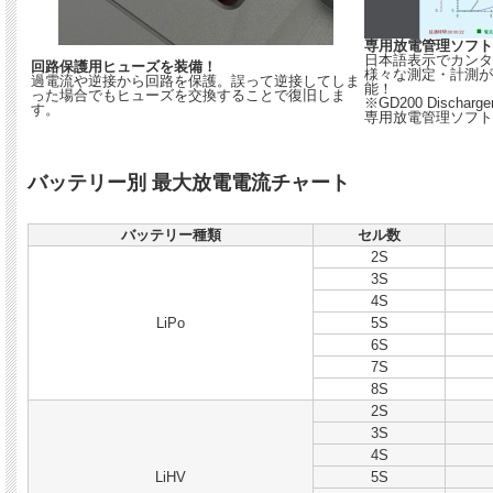
専用放電管理ソフト「GF
日本語表示でカンタ
回路保護用ヒューズを装備！
様々な測定・計測が
過電流や逆接から回路を保護。誤って逆接してしま
能！
った場合でもヒューズを交換することで復旧しま
※GD200 Discha
す。
専用放電管理ソフト
バッテリー別 最大放電電流チャート
バッテリー種類
セル数
2S
3S
4S
LiPo
5S
6S
7S
8S
2S
3S
4S
LiHV
5S