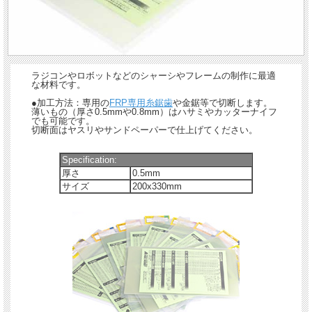
ラジコンやロボットなどのシャーシやフレームの制作に最適
な材料です。
●加工方法：専用の
FRP専用糸鋸歯
や金鋸等で切断します。
薄いもの（厚さ0.5mmや0.8mm）はハサミやカッターナイフ
でも可能です。
切断面はヤスリやサンドペーパーで仕上げてください。
Specification:
厚さ
0.5mm
サイズ
200x330mm