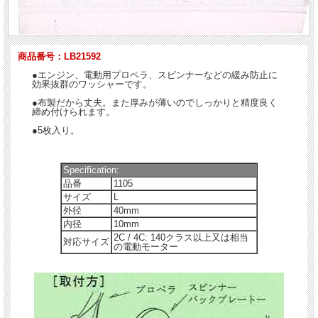
商品番号：LB21592
●エンジン、電動用プロペラ、スピンナーなどの緩み防止に
効果抜群のワッシャーです。
●布製だから丈夫。また厚みが薄いのでしっかりと精度良く
締め付けられます。
●5枚入り。
Specification:
品番
1105
サイズ
L
外径
40mm
内径
10mm
2C / 4C: 140クラス以上又は相当
対応サイズ
の電動モーター