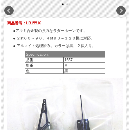
商品番号：LB15516
●アルミ合金製の強力なラダーホーンです。
● ２st６０～９０、４st９０～１２０機に対応。
● アルマイト処理済み。カラーは黒。２個入り。
Specification:
品番
1557
型番
M
色
黒