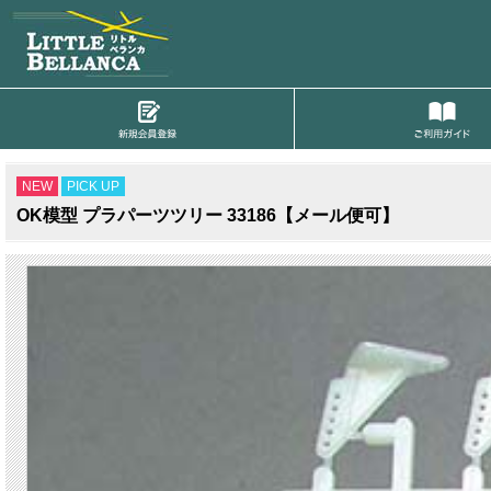
NEW
PICK UP
OK模型 プラパーツツリー 33186【メール便可】