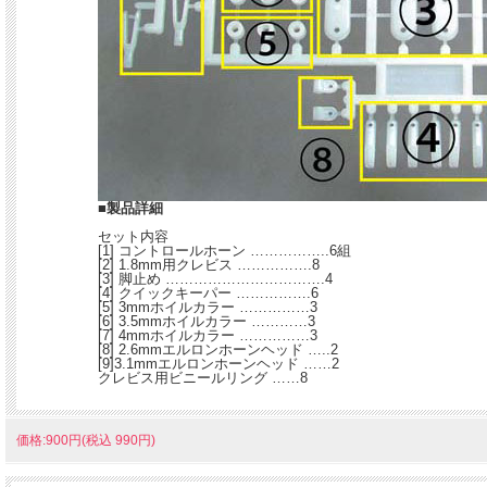
■製品詳細
セット内容
[1] コントロールホーン ……………..6組
[2] 1.8mm用クレビス …………….8
[3] 脚止め …………………………….4
[4] クイックキーパー …………….6
[5] 3mmホイルカラー ……………3
[6] 3.5mmホイルカラー …………3
[7] 4mmホイルカラー ……………3
[8] 2.6mmエルロンホーンヘッド …..2
[9]3.1mmエルロンホーンヘッド ……2
クレビス用ビニールリング ……8
価格:900円(税込 990円)