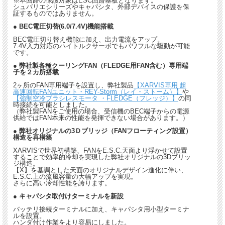
※本回路の保護対象はESC回路基板となります。
シュバリエシリーズやキャパシタ、外部デバイスの保護を保
証するものではありません。
● BEC電圧切替(6.0/7.4V)機能搭載
BEC電圧切り替え機能に加え、出力電流をアップ。
7.4V入力対応のハイトルクサーボでもパワフルな駆動が可能
です。
● 弊社製各種クーリングFAN（FLEDGE用FAN含む）専用端
子を２カ所搭載
2ヶ所のFAN専用端子を設置し、弊社製品
【XARVIS専用 超
高速回転FANユニット・REY-Storm（レイ・ストーム）】
や
【強制空冷ブラシレスモータ ・FLEDGE（フレッジ）】
の同
時接続を可能としました。
（弊社製FANをご使用の場合、受信機のBEC端子からの電源
供給ではFAN本来の性能を発揮できない場合があります。）
● 弊社オリジナルの3Ｄブリッジ（FANフローティング設置）
構造を再構築
XARVISで世界初構築、FANをE.S.C.天面より浮かせて設置
することで効率的冷却を実現した弊社オリジナルの3Dブリッ
ジ構造。
【X】を基調とした天面のオリジナルデザイン進化に伴い、
E.S.C.上の流風容量の大幅アップを実現。
さらに高い冷却性能を誇ります。
● キャパシタ取付けターミナルを新設
バッテリ接続ターミナルに加え、キャパシタ用小型ターミナ
ルを設置。
ハンダ付け作業をより容易にしました。