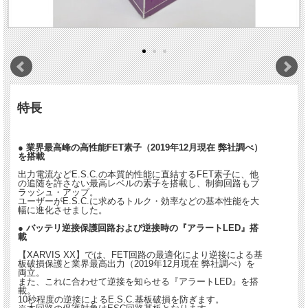
特長
● 業界最高峰の高性能FET素子（2019年12月現在 弊社調べ）
を搭載
出力電流などE.S.C.の本質的性能に直結するFET素子に、他
の追随を許さない最高レベルの素子を搭載し、制御回路もブ
ラッシュ・アップ。
ユーザーがE.S.C.に求めるトルク・効率などの基本性能を大
幅に進化させました。
● バッテリ逆接保護回路および逆接時の『アラートLED』搭
載
【XARVIS XX】では、FET回路の最適化により逆接による基
板破損保護と業界最高出力（2019年12月現在 弊社調べ）を
両立。
また、これに合わせて逆接を知らせる『アラートLED』を搭
載。
10秒程度の逆接によるE.S.C.基板破損を防ぎます。