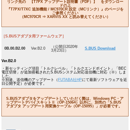
リンク先の 【T7PX アップデート説明書（PDF）】 をダウンロー
ドの上
『T7PX/T7XC 追加機能 / MC970CR 設定（MCリンク）』のページを
ご参照ください
（MC970CR ⇒ XARVIS XX と読み替えてください）
［S.BUSアダプタ用ファームウェア］
（公開日2020年
0B.00.B2.00
Ver.B2.0
S.BUS Download
3月23日）
Ver.B2.0
・新セッティング項目「トルクレベル」「トルクエンドポイント」「BEC
電圧切替」が追加搭載されたS.BUSシステム対応送信機に対応（※）しま
した。
※別途、送信機のアップデート（
FUTABA社HP
にて最新ソフトウェアを近
日公開予定）が必要です。
S.BUSアダプタをアップデートしていただく際は、Windows PC・ア
ップデートデバイスキットⅡ（OP-15064）以外に、別売の「S.BUS
アダプタ アップデート用変換ケーブル（OP-15095）」が必要です。