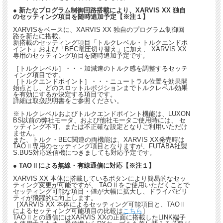
● 新たなプログラム制御回路搭載により、XARVIS XX 独自
のセッティング項目を随時追加予定【※注１】
XARVISをベースに、XARVIS XX 独自のプログラム制御回
路を新たに搭載。
新搭載のセッティング項目「トルクレベル・トルクエンドポ
イント」および「BEC電圧切り替え」に加え、 XARVIS XX
専用のセッティング項目を随時追加予定です。
［トルクレベル］・・・加減速のトルク感を調整するセッテ
ィング項目です。
［トルクエンドポイント］・・・ニュートラル位置を効果開
始点とし、どのスロットルポジションまでトルクレベル効果
を有効にするか決定する項目です。
詳細は取扱説明書をご参照ください。
※トルクレベルおよびトルクエンドポイント機能は、LUXON
BS以前の弊社モータ、および他社モータご使用時には、 セ
ッティング不可、または不正確な設定となりご利用いただけ
ません。
また、トルク・BEC関連の両機能は、XARVIS XX発売時は
TAOⅡ専用のセッティング項目となりますが、FUTABA社製
S.BUS対応送信機につきましても対応予定です。
● TAOⅡによる無線・有線通信に対応【※注１】
XARVIS XX 本体に搭載しているボタンにより簡易的なセッ
ティング変更が可能ですが、 TAOⅡをご使用いただくことで
セッティング可能な項目・値が大幅に拡大し、ドライバビリ
ティが飛躍的に向上します。
［XARVIS XX 本体によるセッティング可能項目と、TAOⅡ
によるセッティング可能項目の比較は
こちら
］
TAOⅡとの通信にはXARVIS XXの正面に搭載したLINK端子