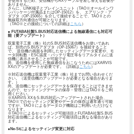
を使用するため、受信機からRXケーブルを差し替える必要が
ありません。
さらに、LINK端子とブレインユニット（TAOⅡオールインワ
ンパッケージ付属品またはOP-15012）を、 エアリンク・ア
ダプタ（OP-15065）を介して接続することで、TAOⅡとの
無線双方向通信が可能となります。
（TAOⅡとの接続についての詳細は
こちら
）
● FUTABA社製S.BUS対応送信機による無線通信にも対応可
能（要アップデート）
双葉電子工業（株）社のS.BUS対応送信機をお使いであれ
ば、別売のS.BUSアダプタ（OP-15067）を接続すること
で、 送信機の画面を利用したセッティングデータ変更や、モ
ータ回転数・ESC温度・バッテリ電圧等をリアルタイムに送
信機に表示させることが可能です。
尚、送信機を使用した無線通信をおこなうためにはXARVIS
XXのアップデートが必要です。（詳細は
こちら
）
※対応送信機は双葉電子工業（株）社までお問い合わせくだ
さい。（送受信機のアップデートが必要となる場合がありま
す。）
尚、送信機にセッティングデータを保存することはできませ
んので、セッティングデータの保存・管理にはTAOⅡをご利
用ください。
※XARVIS XXをS.BUS対応へアップデートされた場合、
TAOⅡでのセッティング変更やデータの保存は通常通り可能
ですが、TAOⅡによるデータログ機能はご利用いただけなく
なります。
※TAOⅡによるセッティング可能項目とFUTABA社製S.BUS
対応送信機によるセッティング可能項目は異なる場合があり
ます。
●Ne-Stによるセッティング変更に対応