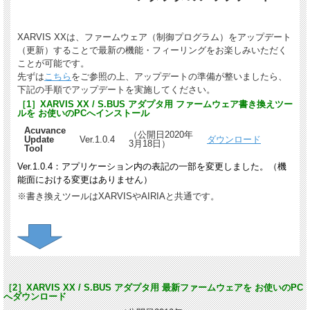
XARVIS XXは、ファームウェア（制御プログラム）をアップデート
（更新）することで最新の機能・フィーリングをお楽しみいただく
ことが可能です。
先ずは
こちら
をご参照の上、アップデートの準備が整いましたら、
下記の手順でアップデートを実施してください。
［1］XARVIS XX / S.BUS アダプタ用 ファームウェア書き換えツー
ルを お使いのPCへインストール
Acuvance
（公開日2020年
Update
Ver.1.0.4
ダウンロード
3月18日）
Tool
Ver.1.0.4：アプリケーション内の表記の一部を変更しました。（機
能面における変更はありません）
※書き換えツールはXARVISやAIRIAと共通です。
［2］XARVIS XX / S.BUS アダプタ用 最新ファームウェアを お使いのPC
へダウンロード