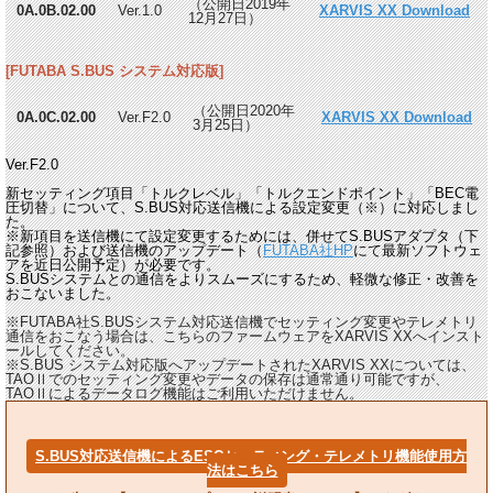
（公開日2019年
0A.0B.02.00
Ver.1.0
XARVIS XX Download
12月27日）
[FUTABA S.BUS システム対応版]
（公開日2020年
0A.0C.02.00
Ver.F2.0
XARVIS XX Download
3月25日）
Ver.F2.0
新セッティング項目「トルクレベル」「トルクエンドポイント」「BEC電
圧切替」について、S.BUS対応送信機による設定変更（※）に対応しまし
た。
※新項目を送信機にて設定変更するためには、併せてS.BUSアダプタ（下
記参照）および送信機のアップデート（
FUTABA社HP
にて最新ソフトウェ
アを近日公開予定）が必要です。
S.BUSシステムとの通信をよりスムーズにするため、軽微な修正・改善を
おこないました。
※FUTABA社S.BUSシステム対応送信機でセッティング変更やテレメトリ
通信をおこなう場合は、こちらのファームウェアをXARVIS XXへインスト
ールしてください。
※S.BUS システム対応版へアップデートされたXARVIS XXについては、
TAOⅡでのセッティング変更やデータの保存は通常通り可能ですが、
TAOⅡによるデータログ機能はご利用いただけません。
S.BUS対応送信機によるESCセッティング・テレメトリ機能使用方
法はこちら