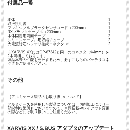
付属品一覧
本体
1
取扱説明書
1
フレキシブルブラックセンサコード（200mm）
1
RXブラックケーブル（200mm）.
1
本体固定用両面テープ.
2
シリコンケーブル用収縮チューブ..
2
大電流対応バッテリ接続コネクタ ※.
2
※XARVIS XXにはOP-87342と同一のコネクタ（Φ4mm）を
2本同梱しております。
製品本来の性能を発揮するため、必ずこちらのバッテリコネ
クタをご使用ください。
その他
【アルミケース製品のお取り扱いについて】
アルミケースを使用した製品については、切削加工により一
部鋭利な箇所もございますので、車両搭載やレイアウト変更
の際などには取り扱いにご注意ください。
XARVIS XX / S.BUS アダプタのアップデート