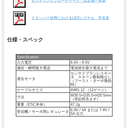
セッティングフローチャート・設定値一覧表
スタンバイ状態におけるLEDシグナル 早見表
仕様・スペック
Specification:
入力電圧
6.0V～8.5V
連続・瞬間最大電流
電池発生最大電流まで
センサドブラシレスモー
タ ※ターン数制限なし
適合モータ
（ブースト・ターボ無効
時）
ケーブルサイズ
AWG 12 （12ゲージ）
W30.5×D35.0×H20.5mm
寸法
（突起部含まず）
重量（ESC本体）
47.2g
6.0V / 5A または 7.4V /
受信機／サーボ用レギュレータ
5A 出力