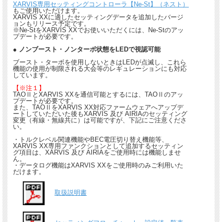
XARVIS専用セッティングコントローラ【Ne-St】（ネスト）
もご使用いただけます。
XARVIS XXに適したセッティングデータを追加したバージ
ョンもリリース予定です。
※Ne-StをXARVIS XXでお使いいただくには、Ne-Stのアッ
プデートが必要です。
● ノンブースト・ノンターボ状態をLEDで視認可能
ブースト・ターボを使用しないときはLEDが点滅し、これら
機能の使用が制限される大会等のレギュレーションにも対応
しています。
【※注１】
TAOⅡとXARVIS XXを通信可能とするには、TAOⅡのアッ
プデートが必要です。
また、TAOⅡをXARVIS XX対応ファームウェアへアップデ
ートしていただいた後もXARVIS 及び AIRIAのセッティング
変更（有線・無線共に）は可能ですが、下記にご注意くださ
い。
・トルクレベル関連機能やBEC電圧切り替え機能等、
XARVIS XX専用ファンクションとして追加するセッティン
グ項目は、XARVIS 及び AIRIAをご使用時には機能しませ
ん。
・データログ機能はXARVIS XXをご使用時のみご利用いた
だけます。
取扱説明書