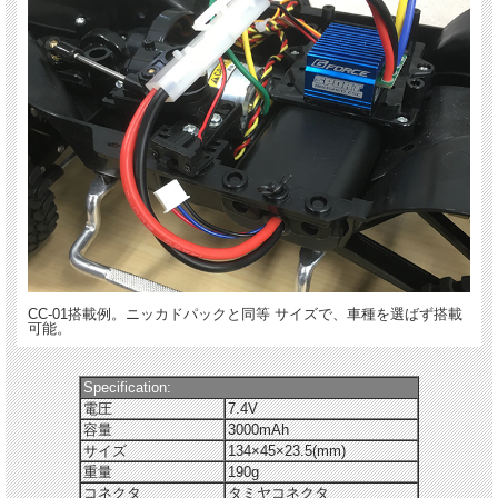
CC-01搭載例。ニッカドパックと同等 サイズで、車種を選ばず搭載
可能。
Specification:
電圧
7.4V
容量
3000mAh
サイズ
134×45×23.5(mm)
重量
190g
コネクタ
タミヤコネクタ