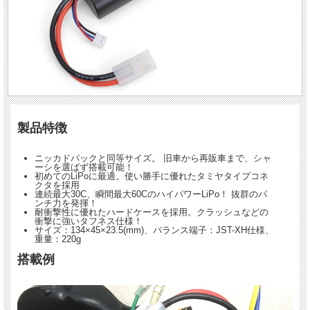
製品特徴
ニッカドパックと同等サイズ。 旧車から再販車まで、シャ
ーシを選ばず搭載可能！
初めてのLiPoに最適。使い勝手に優れたタミヤタイプコネ
クタを採用
連続最大30C、瞬間最大60CのハイパワーLiPo！ 抜群のパ
ンチ力を発揮！
耐衝撃性に優れたハードケースを採用。クラッシュなどの
衝撃に強いタフネス仕様！
サイズ：134×45×23.5(mm)、バランス端子：JST-XH仕様、
重量：220g
搭載例