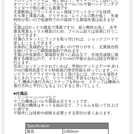
スカイウオークⅡは「風と遊ぼう」をイメージして設計した
オーソドックスでシンプルなオールバルサ製ハンドランチグ
ライダーで初心者にも最適です。
主翼断面はフラットボトム＋後縁フラットタイプを採用、
８％厚と薄翼の為、クリチカル・レイノルズ数が低く、失速
特性が良いので低速時での小旋回でも翼端失速は起きませ
ん。
主翼はDボックス構造で薄翼ですが，捻り剛性が高く、水平
垂直尾翼もトラス構造のため、フイルム貼りは容易に行うこ
とができます。
付属のスキッドにフックを取り付ければ、ショックコードで
楽しむこともできます。
全体的に直線的なラインが多いので作りやすく、主翼接合部
を除いてすべて瞬間接着剤で作れます。
主翼は中央翼部と翼端部を別々に組み立て、生地完成後に接
着する構造なので、４５×２０cmの平板があれば組立作業が
行えます。
完全にセッテングされていれば、早朝のデッドエアー中,約１
０mの獲得高度で４０秒前後の滑空性能を持っています。ハ
ンドランチグライダーをうまく投げるには、ボールを遠投す
るときのフォームで、リリース時に手首をひねらないように
して,機体の進行方向にスナップを利かせ、ステップは機体の
進行方向と平行になるようにすると良いでしょう。
■付属品
・リンケージパーツなど
※この機体はバルサ製組み立てキットです。
※写真の機体はキットを組み立て、フィルムを貼って仕上げ
た例です。
※製作には技術や経験を必要とする部分が多くあります。
Specification:
翼長
1460mm