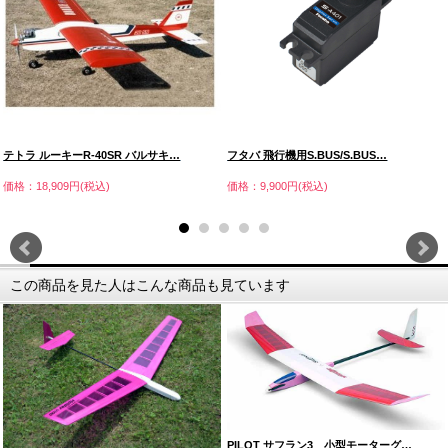
テトラ ルーキーR-40SR バルサキ…
フタバ 飛行機用S.BUS/S.BUS…
価格：18,909円(税込)
価格：9,900円(税込)
この商品を見た人はこんな商品も見ています
PILOT サフラン3 小型モーターグ…