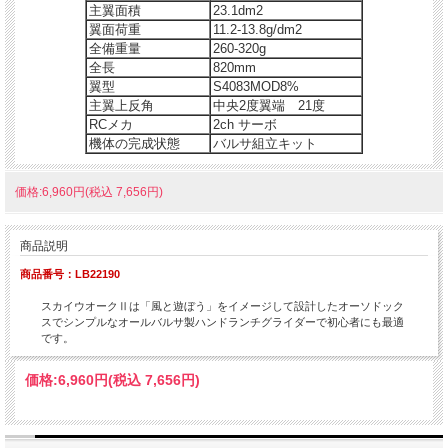
主翼面積
23.1dm2
翼面荷重
11.2-13.8g/dm2
全備重量
260-320g
全長
820mm
翼型
S4083MOD8%
主翼上反角
中央2度翼端 21度
RCメカ
2ch サーボ
機体の完成状態
バルサ組立キット
価格:6,960円(税込 7,656円)
商品説明
商品番号：LB22190
スカイウオークⅡは「風と遊ぼう」をイメージして設計したオーソドック
スでシンプルなオールバルサ製ハンドランチグライダーで初心者にも最適
です。
価格:
6,960円
(税込 7,656円)