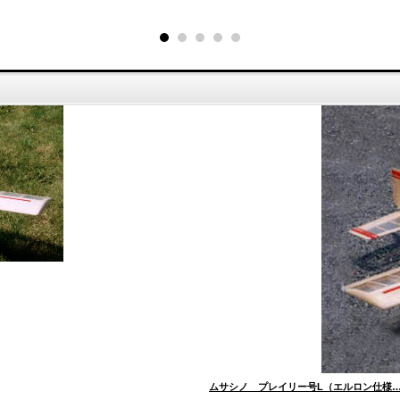
ムサシノ プレイリー号L（エルロン仕様