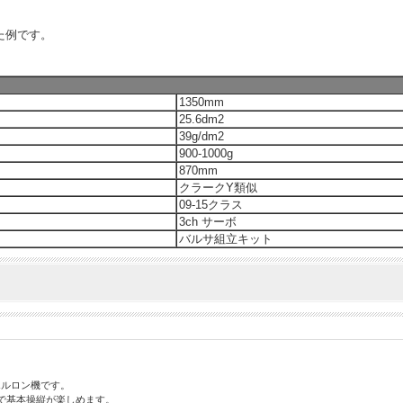
た例です。
1350mm
25.6dm2
39g/dm2
900-1000g
870mm
クラークY類似
09-15クラス
3ch サーボ
バルサ組立キット
エルロン機です。
mで基本操縦が楽しめます。