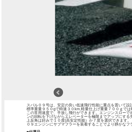
スバル０９号は、安定の良い低速飛行性能に重点を置いて設
標準重量９５０gで時速３０km,軽量仕上げ重量７００ｇでは
この常用速度で、手放し飛行ができます。エンジンスローで
ンの回転を下げながらエレベーターを極限までアップにする
上反角は好みで１０度(高安定性能）か７度を選択できます。
０９エンジンにサブマフラーを装着することでより静かなフ
■付属品