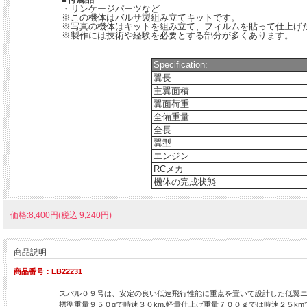
・リンケージパーツなど
※この機体はバルサ製組み立てキットです。
※写真の機体はキットを組み立て、フィルムを貼って仕上げ
※製作には技術や経験を必要とする部分が多くあります。
Specification:
翼長
主翼面積
翼面荷重
全備重量
全長
翼型
エンジン
RCメカ
機体の完成状態
価格:8,400円(税込 9,240円)
商品説明
商品番号：LB22231
スバル０９号は、安定の良い低速飛行性能に重点を置いて設計した低翼
標準重量９５０gで時速３０km,軽量仕上げ重量７００ｇでは時速２５k