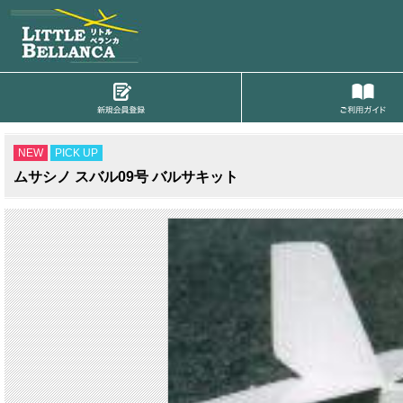
NEW
PICK UP
ムサシノ スバル09号 バルサキット