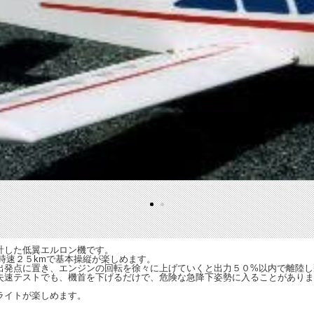
計した低翼エルロン機です。
時速２５kmで基本操縦が楽しめます。
出発点に置き、エンジンの回転を徐々に上げていくと出力５０%以内で離陸し
失速テストでも、機首を下げるだけで、危険な急降下姿勢に入ることがありま
ライトが楽しめます。