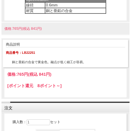
線径
0.6mm
材質
銅と亜鉛の合金
価格:765円(税込 841円)
商品説明
商品番号：LB22251
銅と亜鉛の合金で黄金色。融点が低く細工が容易。
価格:
765円
(税込 841円)
[ポイント還元 8ポイント～]
注文
購入数：
セット