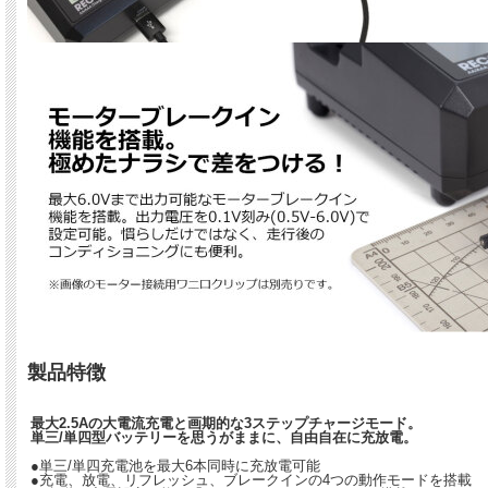
製品特徴
最大2.5Aの大電流充電と画期的な3ステップチャージモード。
単三/単四型バッテリーを思うがままに、自由自在に充放電。
●単三/単四充電池を最大6本同時に充放電可能
●充電、放電、リフレッシュ、ブレークインの4つの動作モードを搭載