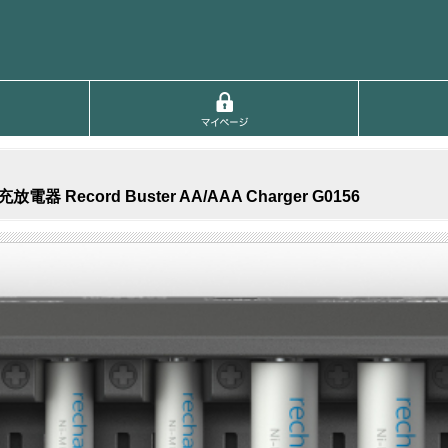
cord Buster AA/AAA Charger G0156