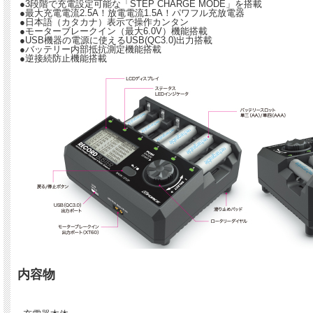
●3段階で充電設定可能な「STEP CHARGE MODE」を搭載
●最大充電電流2.5A！放電電流1.5A！パワフル充放電器
●日本語（カタカナ）表示で操作カンタン
●モーターブレークイン（最大6.0V）機能搭載
●USB機器の電源に使えるUSB(QC3.0)出力搭載
●バッテリー内部抵抗測定機能搭載
●逆接続防止機能搭載
内容物