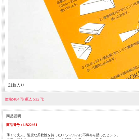
21枚入り
価格:484円(税込 532円)
商品説明
商品番号：LB22461
薄くて丈夫、適度な柔軟性を持ったPPフィルムに不織布を貼ったヒンジ。