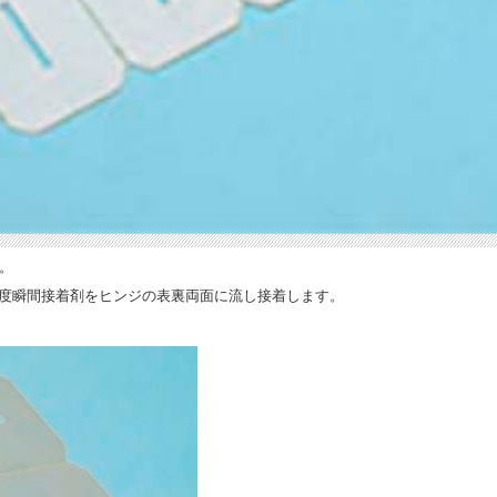
。
粘度瞬間接着剤をヒンジの表裏両面に流し接着します。