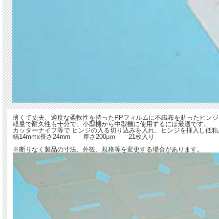
薄くて丈夫、適度な柔軟性を持ったPPフィルムに不織布を貼ったヒンジ
軽量で耐久性も十分で、小型機から中型機に使用するには最適です。
カッターナイフ等で ヒンジの入る切り込みを入れ、ヒンジを挿入し低
幅14mmx長さ24mm 厚さ200μｍ 21枚入り
※断りなく製品の寸法、外観、規格等を変更する場合があります。