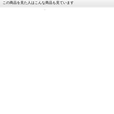
この商品を見た人はこんな商品も見ています
G-FORCE Noir Suppre…
G-FORCE Noir Suppre…
価格：3,135円(税込)
価格：3,052円(税込)
この商品を買った人はこんな商品も買っています