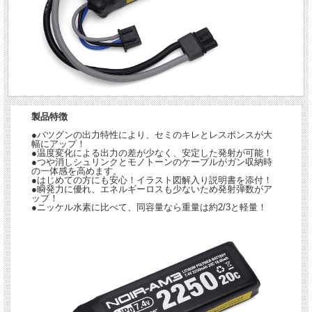
製品特徴
●バツグンの出力特性により、セミのキレとレスポンスが大
幅にアップ！
●温度変化による出力の差が少なく、安定した発射が可能！
●つや消しシュリンクとモノトーンのケーブルがガン収納時
の一体感を高めます。
●はじめての方にも安心！イラスト図解入り説明書を添付！
●瞬発力に優れ、エネルギーロスも少ないため発射弾数がア
ップ！
●ニッケル水素に比べて、同容量なら重量は約2/3と軽量！