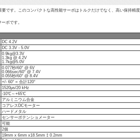
要です。このコンパクトな高性能サーボはトルクだけでなく、高い保持精度と
サーボです。
DC 4.2V
DC 3.3V - 5.0V
0.9kg@3.3V
1.3kg @ 4.2V
1.7kg@5.0V
0.077秒/60° @ 6V
0.066sec/60° @ 7.4V
0.055秒/60° @ 8.4V
+/- 60° = 合計120°
1520μs/20 kHz
-10℃～+65℃
アルミニウム合金
コアレスDCモーター
ハードメタル
センサーポテンショメーター
可能
2個
19mm x 6mm x18.5mm ‡ 0.2mm