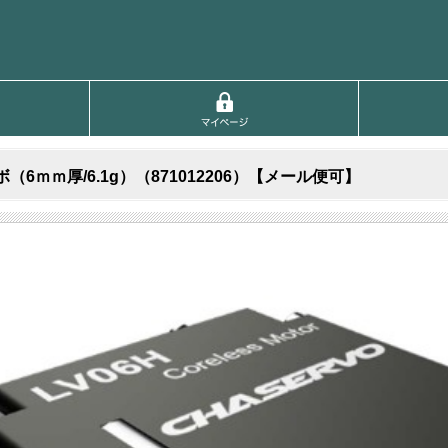
ボ（6ｍｍ厚/6.1g）（871012206）【メール便可】