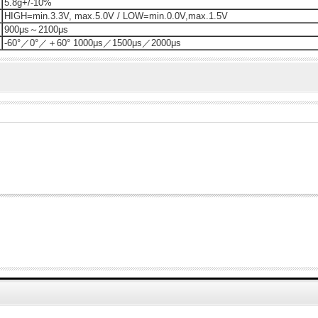
5.8g+/-10%
HIGH=min.3.3V, max.5.0V / LOW=min.0.0V,max.1.5V
900μs～2100μs
-60°／0°／＋60° 1000μs／1500μs／2000μs