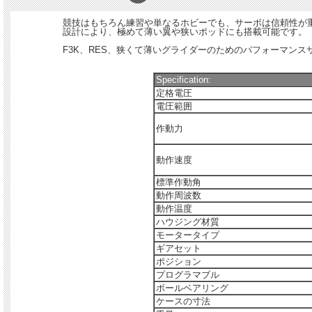
競技はもちろん練習や単なるホビーでも、サーボは信頼性が重
設計により、極めて薄い翼や狭いポッドにも搭載可能です。
F3K、RES、狭くて薄いグライダーのためのパフォーマンス
Specification:
定格電圧
電圧範囲
作動力
動作速度
標準作動角
動作周波数
動作温度
ハウジング材質
モータータイプ
ギアセット
ポジション
プログラマブル
ボールベアリング
ケースの寸法