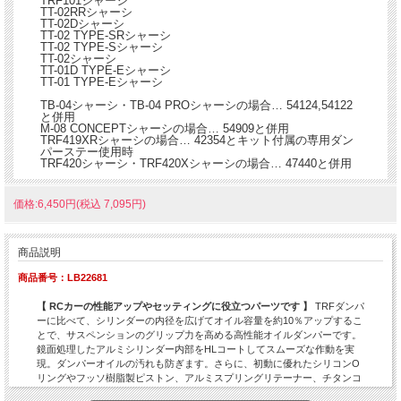
TRF101シャーシ
TT-02RRシャーシ
TT-02Dシャーシ
TT-02 TYPE-SRシャーシ
TT-02 TYPE-Sシャーシ
TT-02シャーシ
TT-01D TYPE-Eシャーシ
TT-01 TYPE-Eシャーシ
TB-04シャーシ・TB-04 PROシャーシの場合… 54124,54122
と併用
M-08 CONCEPTシャーシの場合… 54909と併用
TRF419XRシャーシの場合… 42354とキット付属の専用ダン
パーステー使用時
TRF420シャーシ・TRF420Xシャーシの場合… 47440と併用
価格:6,450円(税込 7,095円)
商品説明
商品番号：LB22681
【 RCカーの性能アップやセッティングに役立つパーツです 】
TRFダンパ
ーに比べて、シリンダーの内径を広げてオイル容量を約10％アップするこ
とで、サスペンションのグリップ力を高める高性能オイルダンパーです。
鏡面処理したアルミシリンダー内部をHLコートしてスムーズな作動を実
現。ダンパーオイルの汚れも防ぎます。さらに、初動に優れたシリコンO
リングやフッソ樹脂製ピストン、アルミスプリングリテーナー、チタンコ
ートピストンロッドを装備。ダンパーエンド・トップには、樹脂素材と形