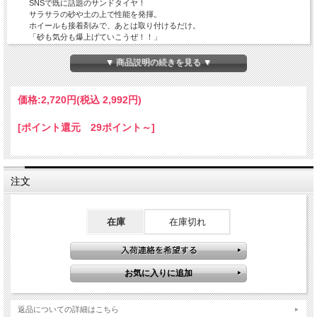
SNSで既に話題のサンドタイヤ！
サラサラの砂や土の上で性能を発揮。
ホイールも接着剤みで、あとは取り付けるだけ。
「砂も気分も爆上げていこうぜ！！」
▼ 商品説明の続きを見る ▼
⬛︎ホイール：外径52㎜／内径44㎜
⬛︎六角ハブ仕様：対辺12㎜
価格:
2,720円
(税込 2,992円)
⬛︎取付可能車種：BBX/DT02/DT03/DF03など
[ポイント還元 29ポイント～]
※取付方向に注意※
突起部分の凹側が、進行方向側に向くよう取り付けてください。
注文
在庫
在庫切れ
返品についての詳細はこちら