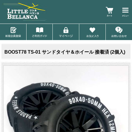
BOOST78 TS-01 サンドタイヤ＆ホイール 接着済 (2個入)