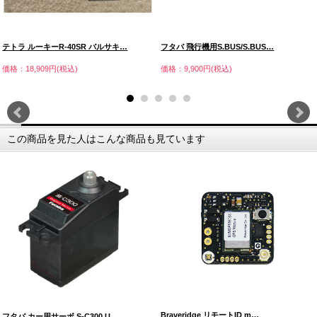
テトラ ルーキーR-40SR バルサキ…
フタバ 飛行機用S.BUS/S.BUS…
価格：18,909円(税込)
価格：9,900円(税込)
この商品を見た人はこんな商品も見ています
Braveridge リモートID m…
フタバ カー用サーボ S-C300 U…