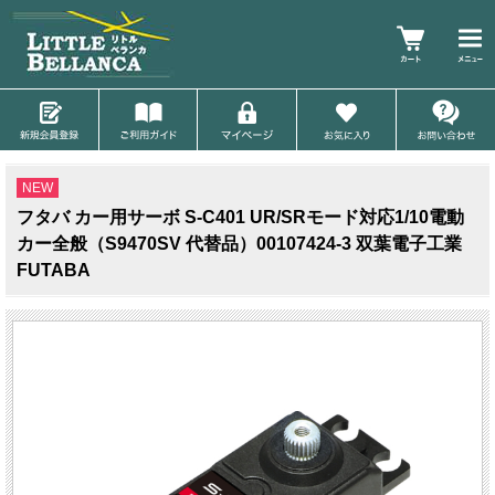
NEW
フタバ カー用サーボ S-C401 UR/SRモード対応1/10電動
カー全般（S9470SV 代替品）00107424-3 双葉電子工業
FUTABA