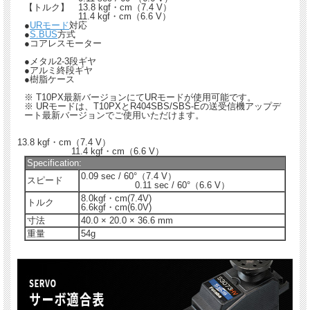
【トルク】 13.8 kgf・cm（7.4 V）
11.4 kgf・cm（6.6 V）
●
URモード
対応
●
S.BUS
方式
●コアレスモーター
●メタル2-3段ギヤ
●アルミ終段ギヤ
●樹脂ケース
※ T10PX最新バージョンにてURモードが使用可能です。
※ URモードは、T10PXとR404SBS/SBS-Eの送受信機アップデ
ート最新バージョンでご使用いただけます。
13.8 kgf・cm（7.4 V）
11.4 kgf・cm（6.6 V）
Specification:
0.09 sec / 60°（7.4 V）
スピード
0.11 sec / 60°（6.6 V）
8.0kgf・cm(7.4V)
トルク
6.6kgf・cm(6.0V)
寸法
40.0 × 20.0 × 36.6 mm
重量
54g