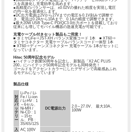
スを高速化し充電効率を高めます。
●高精度のバランサーは、±0.02Vの優れた精度を実現し電圧
の均一化を最適化します。
●DC出力電源は2Vから27Vまでの電圧を0.1V刻みで調整で
き、電流は0.2Aから10Aまで、0.1Aの精度で調整できます。
●最大20W USB Type-C PD/QC3.0出力ポートを搭載しており
従来にも増してモバイル機器の急速充電が可能です。
充電ケーブル付きセット製品もご用意！
■ タミヤLiFe⇒JST-XH バランス変換コード 1本 ■ XT60⇒
タミヤコネクター 充電ケーブルバランスコード一体型 1本
■ XT60⇒ディーンズコネクター 充電ケーブル 1本がセットに
なっています。
Hitec 50周年記念モデル
●ハイテック創業50周年を記念し、新製品「X2 AC PLUS
200」にハイテック50周年記念モデルも同時発売！
ゴールドをアクセントカラーにしたデザインで高級感あふれ
るモデルになっています
製品仕様
Li-Po / Li-
対
Fe / Li-ion
応
/ Li-HV : 1
バ
～6セル、
2.0～27.0V、 最大10A、
ッ
Ni-MH /
DC電源出力
100W
テ
Ni-CD : 1
リ
～15セ
ー
ル、PB :
3S/6S/12S
入
AC 100V