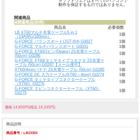
※ソフトウエアはすべてのパソコンで
動作を保証するものではありません。
関連商品
■
関連商品(別売)
商品名
必要個数
LB XT60マルチ充電ケーブル5 in 1
1個
（14AWG/180mm）
G-FORCE バランスボード(JST-XH) G0027
1個
G-FORCE マルチバランスボード G0031
1個
G-FORCE XT60/2ピン(Deans) 2S充電ケーブル
1個
(50cm) G0286
G-FORCE XT60/タミヤタイプコネクタ 2S充電ケ
1個
ーブル (50cm) G0287【メール便可】
XT60/4mmバナナ 2S充電ケーブル (50cm) G0285
1個
G-FORCE DC 入力ケーブル(XT60⇔4mm) G0274
1個
G-FORCE タミヤタイプコネクターケーブル
1個
（XT60）G0276
G-FORCE ２ピンコネクターケーブル（XT60）
1個
G0275
価格:14,850円(税込 16,335円)
商品説明
商品番号：LB23303