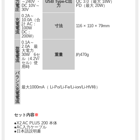
力
～240V ・
USB Type-C出
QC 3.0（最大 18W）
電
DC 10V～
力
PD（最大 20W）
圧
30V
0.2A～
充
10.0A（合
電
計 AC：
寸法
116 × 110 × 79mm
電
100W
流
DC：
200W）
0.1A～
2.0A 最
放
大電力
電
30W 6セ
重量
約470g
電
ル（4.2V/
流
セル）使
用時
バ
ラ
ン
ス
最大1000mA（ Li-Po/Li-Fe/Li-ion/Li-HV時）
充
電
電
流
セット内容
※
●X2 AC PLUS 200 本体
●AC入力ケーブル
●日本語説明書