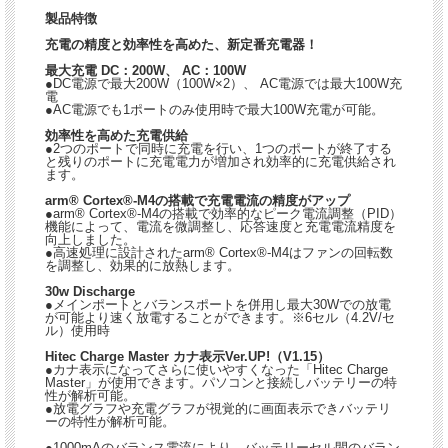
製品特徴
充電の精度と効率性を高めた、新定番充電器！
最大充電 DC：200W、 AC：100W
●DC電源で最大200W（100W×2）、 AC電源では最大100W充
電
●AC電源でも1ポートのみ使用時で最大100W充電が可能。
効率性を高めた充電供給
●2つのポートで同時に充電を行い、1つのポートが終了する
と残りのポートに充電電力が増加され効率的に充電供給され
ます。
arm® Cortex®-M4の搭載で充電電流の精度がアップ
●arm® Cortex®-M4の搭載で効率的なピーク電流調整（PID）
機能によって、電流を微調整し、応答速度と充電電流精度を
向上しました。
●高速処理に設計されたarm® Cortex®-M4はファンの回転数
を調整し、効果的に放熱します。
30w Discharge
●メインポートとバランスポートを併用し最大30Wでの放電
が可能より速く放電することができます。※6セル（4.2V/セ
ル）使用時
Hitec Charge Master カナ表示Ver.UP!（V1.15）
●カナ表示になってさらに使いやすくなった「Hitec Charge
Master」が使用できます。パソコンと接続しバッテリーの特
性が解析可能。
●放電グラフや充電グラフが視覚的に画面表示できバッテリ
ーの特性が解析可能。
●1000mAのバランス電流により、バッテリーセル間のバラン