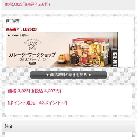
価格:3,825円(税込 4,207円)
商品説明
商品番号：LB23428
▼ 商品説明の続きを見る ▼
こちらは英語版製品です。
価格:
3,825円
(税込 4,207円)
（説明書は英語ですが、イラストが付いていて分かりやすいです）
対象年齢：14才以上
[ポイント還元 42ポイント～]
製作目安時間：3.5時間
組立完成サイズ：240x149x171ｍｍ
パッケージサイズ：276.5x66x210mm
ピース数：157Pcs
注文
使用電源：単4電池2本（別売り）