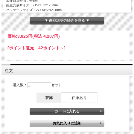
製作目安時間：4時間
組立完成サイズ：215x153x175mm
パッケージサイズ：277.5x66x211mm
ピース数：291Pcs
電源：単4電池2本（別売り）
▼ 商品説明の続きを見る ▼
価格:
3,825円
(税込 4,207円)
[ポイント還元 42ポイント～]
注文
購入数：
セット
在庫
在庫あり