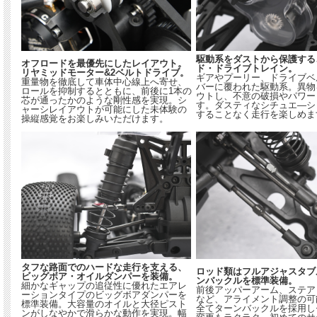
駆動系をダストから保護する
オフロードを最優先にしたレイアウト。
ド・ドライブトレイン。
リヤミッドモーター&2ベルトドライブ。
ギアやプーリー、ドライブベ
重量物を徹底して車体中心線上へ寄せ、
バーに覆われた駆動系。異物
ロールを抑制するとともに、前後に1本の
ウトし、不意の破損やパワー
芯が通ったかのような剛性感を実現。シ
す。ダスティなシチュエ―シ
ャーシレイアウトが可能にした未体験の
することなく走行を楽しめま
操縦感覚をお楽しみいただけます。
タフな路面でのハードな走行を支える、
ロッド類はフルアジャスタブ
ビッグボア・オイルダンパーを装備。
ンバックルを標準装備。
細かなギャップの追従性に優れたエアレ
前後アッパーアーム、ステア
ーションタイプのビッグボアダンパーを
など、アライメント調整の可
標準装備。大容量のオイルと大径ピスト
全てターンバックルを採用し
ンがしなやかで滑らかな動作を実現。幅