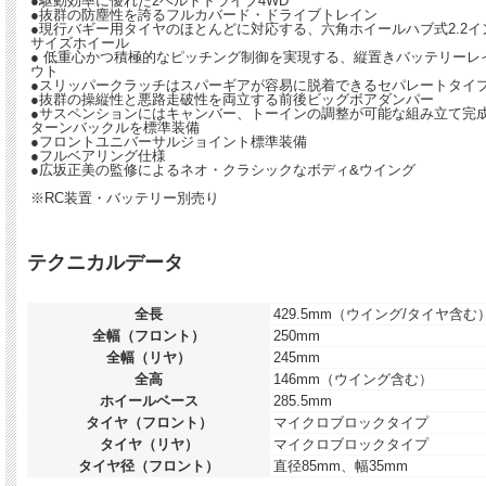
●駆動効率に優れた2ベルトドライブ4WD
●抜群の防塵性を誇るフルカバード・ドライブトレイン
●現行バギー用タイヤのほとんどに対応する、六角ホイールハブ式2.2イ
サイズホイール
● 低重心かつ積極的なピッチング制御を実現する、縦置きバッテリーレ
ウト
●スリッパークラッチはスパーギアが容易に脱着できるセパレートタイ
●抜群の操縦性と悪路走破性を両立する前後ビッグボアダンパー
●サスペンションにはキャンバー、トーインの調整が可能な組み立て完
ターンバックルを標準装備
●フロントユニバーサルジョイント標準装備
●フルベアリング仕様
●広坂正美の監修によるネオ・クラシックなボディ&ウイング
※RC装置・バッテリー別売り
テクニカルデータ
全長
429.5mm（ウイング/タイヤ含む
全幅（フロント）
250mm
全幅（リヤ）
245mm
全高
146mm（ウイング含む）
ホイールベース
285.5mm
タイヤ（フロント）
マイクロブロックタイプ
タイヤ（リヤ）
マイクロブロックタイプ
タイヤ径（フロント）
直径85mm、幅35mm