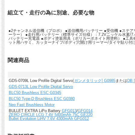
組立て・走行の為に別途、必要な物
●2チャンネル送信機（プロポ） ●送信機用バッテリー ●受信機 ●ステ
ーラー） ●走行用バッテリー（標準サイズ仕様）：7.2Vニッケル水素/7.4V
バッテリー充電器 ●ボディ塗装用具（ポリカーボネイト用塗料） ●工具
ット用ハサミ、カッターナイフ/ボディ穴開け用リーマー/タイヤ貼り付
関連商品
GDS-0709L Low Profile Digital Servo
[ガンメタリック] G0985
または
DB
GDS-0713L Low Profile Digital Servo
BLC50 Brushless ESC G0345
BLC50 Type-D Brushless ESC G0380
Neo Fast Brushless Motor
BULLET EXTRA LiPo Battery
GFG013
/
GFG014
ZERO CIRCLE LCG 7.4V 5400mAh 75C GE220
Bullet Evolution LiHV 7.6V 4300mAh GFG012