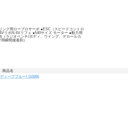
アリング用ロープロサーボ ●ESC（スピードコントロ
リポ/6.6Vリフェ ●540サイズ モーター ●動力用
他（ラジオペンチ/ボディ、ウイング、デカールカ
け用瞬間接着剤）
商品名
 [ディープブルー] G0986