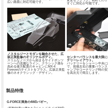
変更もラクラク。初めてのサ
広い路面に対応可能です。
すぐに対応が可能です。
ノスタルジーとモダンを融合させた、広
坂正美監修のオリジナルボディ。
センターバランスを最大限に
スリムなノーズから始まるサイドポンツ
テリーレイアウト。
ーンへの流麗なライン。クラシック感を
バッテリーをシャーシ中央に
高める後方配置のキャビンにMX-4
で、前後左右の重量バランス
Foreverのテイストをプラス。広坂正美監
ャンプやコーナリング時の安
修のネオクラシック・デザイン。
を高次元で両立します。
製品特徴
G-FORCE渾身の4WDバギー。