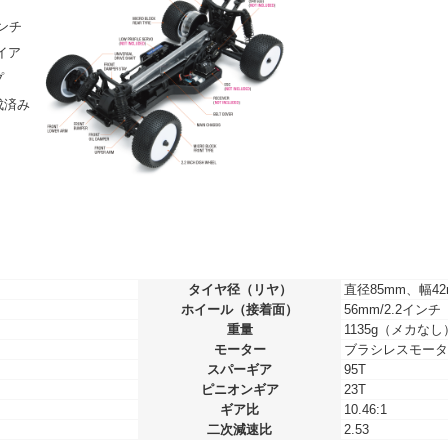
ンチ
イア
プ
成済み
）
タイヤ径（リヤ）
直径85mm、幅42
ホイール（接着面）
56mm/2.2インチ
重量
1135g（メカなし
モーター
ブラシレスモータ
スパーギア
95T
ピニオンギア
23T
ギア比
10.46:1
二次減速比
2.53