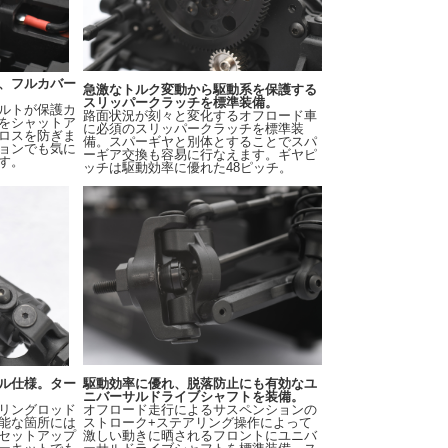
、フルカバー
急激なトルク変動から駆動系を保護する
スリッパークラッチを標準装備。
ルトが保護カ
路面状況が刻々と変化するオフロード車
をシャットア
に必須のスリッパークラッチを標準装
ロスを防ぎま
備。スパーギヤと別体とすることでスパ
ョンでも気に
ーギア交換も容易に行なえます。ギヤピ
す。
ッチは駆動効率に優れた48ピッチ。
ル仕様。ター
駆動効率に優れ、脱落防止にも有効なユ
ニバーサルドライブシャフトを装備。
リングロッド
オフロード走行によるサスペンションの
能な箇所には
ストローク+ステアリング操作によって
セットアップ
激しい動きに晒されるフロントにユニバ