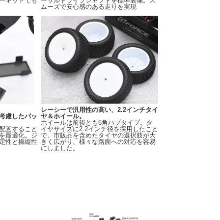
ーキットでも
ーサルドライブシャフトを標準装備。ス
ムーズで安心感のある走りを実現
レーシーで汎用性の高い、2.2インチタイ
考慮したバッ
ヤ＆ホイール。
ホイールは前後とも6角ハブタイプ。タ
配置すること
イヤサイズに2.2インチ径を採用したこと
を最適化。ジ
で、市販品を含めたタイヤの選択肢が大
定性と操縦性
きく広がり、様々な路面への対応を容易
にしました。