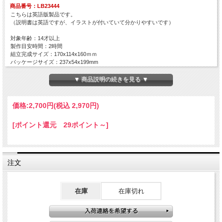
商品番号：LB23444
こちらは英語版製品です。
（説明書は英語ですが、イラストが付いていて分かりやすいです）
対象年齢：14才以上
製作目安時間：2時間
組立完成サイズ：170x114x160ｍｍ
パッケージサイズ：237x54x199mm
ピース数：170Pcs
電源：単4電池2本（別売り）
▼ 商品説明の続きを見る ▼
価格:
2,700円
(税込 2,970円)
[ポイント還元 29ポイント～]
注文
在庫
在庫切れ