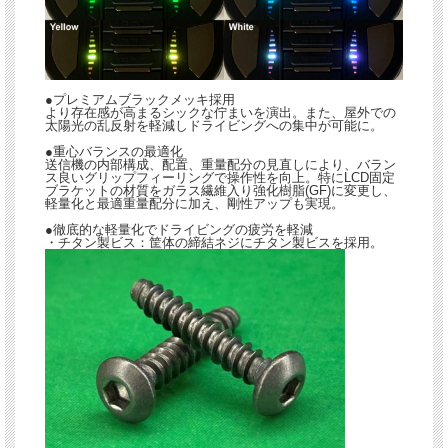
●プレミアムブラックメッキ採用
より存在感が高まるシックな佇まいを演出。また、屋外での
太陽光の乱反射を軽減しドライビングへの集中が可能に。
●重心バランスの最適化
送信機の内部構成、配置、重量配分の見直しにより、バラン
ス良いグリップフィーリングで操作性を向上。特にLCD固定
ブラケットの材質をガラス繊維入り強化樹脂(GF)に変更し、
軽量化と最適重量配分に加え、剛性アップも実現。
●徹底的な軽量化でドライビングの疲労を軽減
・チタン製ビス：筐体の締結ネジにチタン製ビスを採用。