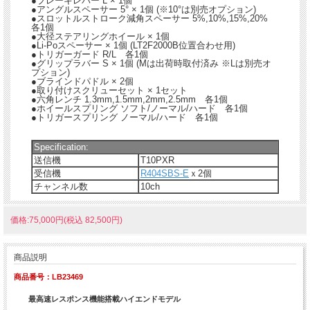
●ブレーキレバー L × 1個
●アングルスペーサー 5° × 1個 (※10°は別売オプション)
●スロットルストローク減角スペーサー 5%,10%,15%,20%
各1個
●大径ステアリングホイール × 1個
●Li-Poスペーサー × 1個 (LT2F2000B位置合わせ用)
●トリガーガード R/L 各1個
●グリップラバー S × 1個 (Mは出荷時取付済み ※Lは別売オ
プション)
●ブラインドパドル × 2個
●取り付けスクリューセット × 1セット
●六角レンチ 1.3mm,1.5mm,2mm,2.5mm 各1個
●ホイールスプリング ソフト/ノーマル/ハード 各1個
●トリガースプリング ノーマル/ハード 各1個
Specification:
送信機
T10PXR
受信機
R404SBS-E
ｘ2個
チャンネル数
10ch
価格:75,000円(税込 82,500円)
商品説明
商品番号：LB23469
最高速レスポンス機能搭載ハイエンドモデル