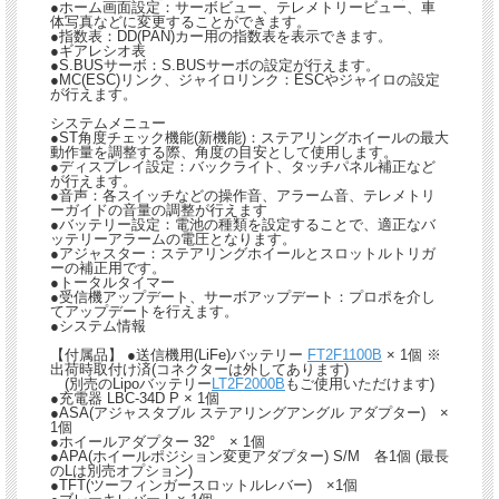
●ホーム画面設定：サーボビュー、テレメトリービュー、車
体写真などに変更することができます。
●指数表：DD(PAN)カー用の指数表を表示できます。
●ギアレシオ表
●S.BUSサーボ：S.BUSサーボの設定が行えます。
●MC(ESC)リンク、ジャイロリンク：ESCやジャイロの設定
が行えます。
システムメニュー
●ST角度チェック機能(新機能)：ステアリングホイールの最大
動作量を調整する際、角度の目安として使用します。
●ディスプレイ設定：バックライト、タッチパネル補正など
が行えます。
●音声：各スイッチなどの操作音、アラーム音、テレメトリ
ーガイドの音量の調整が行えます
●バッテリー設定：電池の種類を設定することで、適正なバ
ッテリーアラームの電圧となります。
●アジャスター：ステアリングホイールとスロットルトリガ
ーの補正用です。
●トータルタイマー
●受信機アップデート、サーボアップデート：プロポを介し
てアップデートを行えます。
●システム情報
【付属品】 ●送信機用(LiFe)バッテリー
FT2F1100B
× 1個 ※
出荷時取付け済(コネクターは外してあります)
(別売のLipoバッテリー
LT2F2000B
もご使用いただけます)
●充電器 LBC-34D P × 1個
●ASA(アジャスタブル ステアリングアングル アダプター) ×
1個
●ホイールアダプター 32° × 1個
●APA(ホイールポジション変更アダプター) S/M 各1個 (最長
のLは別売オプション)
●TFT(ツーフィンガースロットルレバー) ×1個