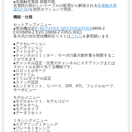
●非接触充電器 搭載可能
充電時の煩わしいケーブルの処理から解放される
非接触充電
器(LF-02)
を別売オプションで用意。
機能・仕様
セットアップメニュー
●受信機設定(
F-4G/T-FHSS SR/T-FHSS/FHSS
/MINI-Z
EVO/MINI-Z EVO 2/MINI-Z FHSS 対応)
各方式の当社受信機対応リストは
こちら
を参照願います。
●アクセレーション
●コンディション
●アイドルアップ
●チャンネルリミッター：サーボの最大動作量を制限するこ
とができます。
●チャンネル設定：任意のチャンネルにステアリングまたは
スロットルを割り当てる機能です。
●スロットルモード
●サブトリム
●トリム/ダイヤル設定
●スイッチ設定
●エンドポイント、リバース、D/R、ATL、フェイルセーフ、
サーボビュー
モデルメニュー
●モデルセレクト、モデルコピー
●モデルネーム
●モデルタイプ
●データリセット
ミキシングメニュー
●ステアリングミキシング
●ブレーキミキシング
●ジャイロミキシング