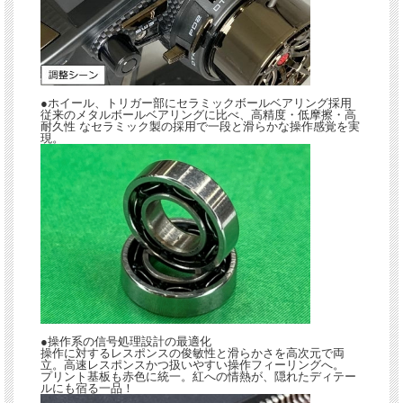
●ホイール、トリガー部にセラミックボールベアリング採用
従来のメタルボールベアリングに比べ、高精度・低摩擦・高
耐久性 なセラミック製の採用で一段と滑らかな操作感覚を実
現。
●操作系の信号処理設計の最適化
操作に対するレスポンスの俊敏性と滑らかさを高次元で両
立。高速レスポンスかつ扱いやすい操作フィーリングへ。
プリント基板も赤色に統一。紅への情熱が、隠れたディテー
ルにも宿る一品！