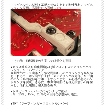
・マグネシウム材料：基板と筐体を支える剛性部材にマグネ
シウムを採用。高剛性にも貢献します。
・その他、細部形状の見直しで軽量化を実現。
●ガラス繊維入り強化樹脂(GF)製フロントステアリングハウ
ジング、リアハウジング
高剛性のガラス繊維入り強化樹脂(GF)のハウジングを高級感
あふれるカーボン調で仕上げ、ステアリング根元部、リア側
のハンドル固定部をサポートすることで、安心感のあるハン
ドリングを実現。さらに、本体骨格部にも強化樹脂(GF)を採
用し、優れた剛性と耐久性を確保。
●トリガーストッパーのラインナップ拡張
5％、10％、15％、20％の４段階の調整が可能に。
●TFT（ツーフィンガースロットルレバー）