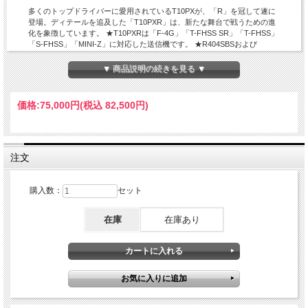
多くのトップドライバーに愛用されているT10PXが、「R」を冠して遂に
登場。ディテールを追及した「T10PXR」は、新たな舞台で戦うための進
化を象徴しています。 ★T10PXRは「F-4G」「T-FHSS SR」「T-FHSS」
「S-FHSS」「MINI-Z」に対応した送信機です。 ★R404SBSおよび
R404SBS-Eは「F-4G」に対応した受信機です。
▼ 商品説明の続きを見る ▼
受信機R404SB-E
2個付属のお買い得セット！！
価格:
75,000円
(税込 82,500円)
注文
購入数：
セット
在庫
在庫あり