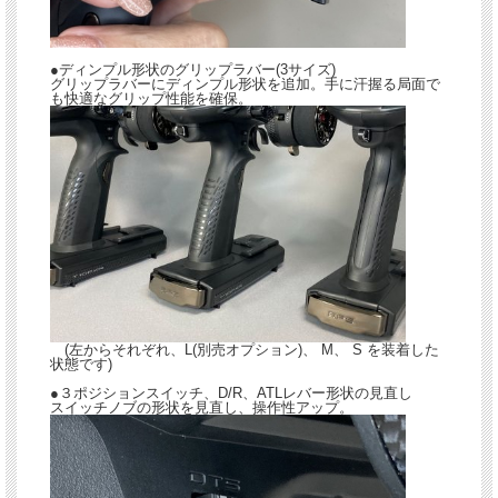
●ディンプル形状のグリップラバー(3サイズ)
グリップラバーにディンプル形状を追加。手に汗握る局面で
も快適なグリップ性能を確保。
(左からそれぞれ、L(別売オプション)、 M、 S を装着した
状態です)
●３ポジションスイッチ、D/R、ATLレバー形状の見直し
スイッチノブの形状を見直し、操作性アップ。