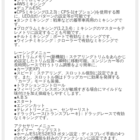
●4WSミキシング
●デュアルESC
●CPSミキシング(1,2,3)：CPS-1(オプション)を使用する際
に、LED点灯パターンの設定等が可能です。
●タンクミキシング：戦車などの履帯車両用のミキシングで
す。
●プログラムミキシング(1,2,3,4)：ミキシングのマスターをテ
レメトリに設定することも可能です。
●チルトミキシング：ボートで有効なミキシングです。
●ウインチミキシング：クローラーで有効なミキシングで
す。
レーシングメニュー
●STトリムメモリー(新機能)：ステアリングトリムをあらかじ
め設定したトリム位置へ瞬時に移動可能。エンジンカー等の
長時間レースで行うトリム調整をより簡単に。
●カーブ(EXP)
●スピード：ステアリング、スロットル個別に設定できま
す。また、スロットル側はドラッグカーに効果を発揮する
「カーブ」モードも装備。
●トラクションコントロール
●フィーリング：レスポンスが敏感すぎる場合にマイルドな
味付けを加え操縦をしやすくします。
●A.B.S
●スタート
●エンジンカット
●テレメトリーメニュー、センサーリスト
●ドラッグレース(トランスブレーキ)：ドラッグレースで有効
なミキシングです。
アクセサリーメニュー
●タイマー、ラップリスト
●ホーム/ES1/ES2/ES3 ボタン設定：ディスプレイ手前の4つ
のボタンの機能を好みのファンクションに設定できます。