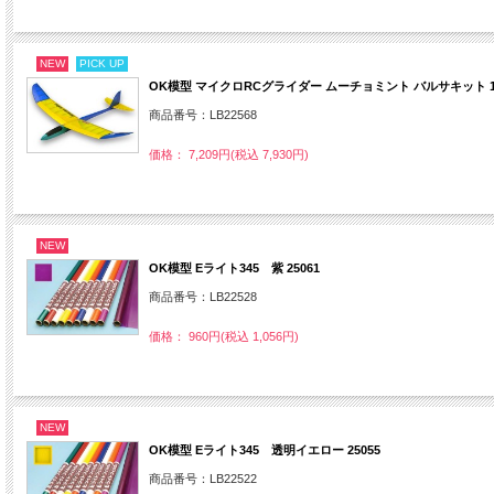
NEW
PICK UP
OK模型 マイクロRCグライダー ムーチョミント バルサキット 12
商品番号：LB22568
価格： 7,209円(税込 7,930円)
NEW
OK模型 Eライト345 紫 25061
商品番号：LB22528
価格： 960円(税込 1,056円)
NEW
OK模型 Eライト345 透明イエロー 25055
商品番号：LB22522