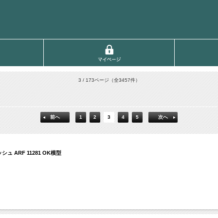
3 / 173ページ
（全3457件）
前へ
1
2
3
4
5
次へ
 ARF 11281 OK模型