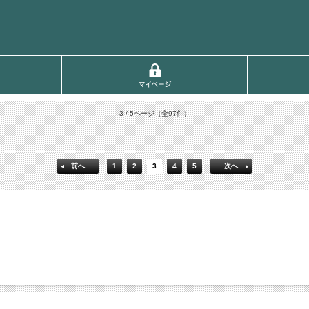
3 / 5ページ
（全97件）
前へ
1
2
3
4
5
次へ