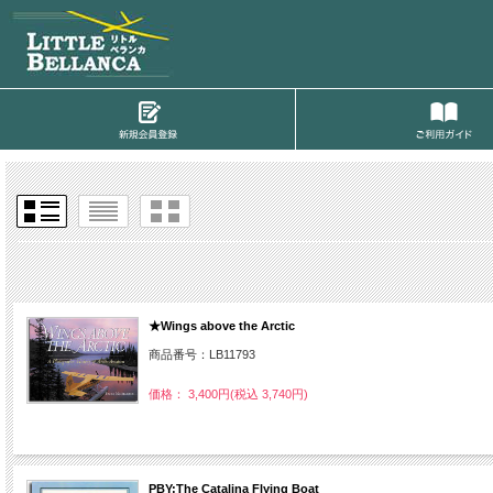
★Wings above the Arctic
商品番号：LB11793
価格： 3,400円(税込 3,740円)
PBY:The Catalina Flying Boat