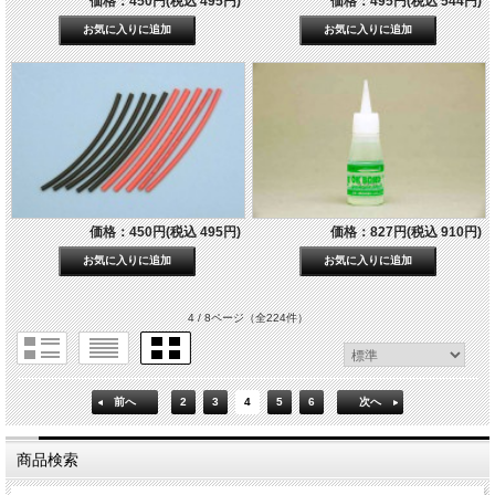
価格：450円(税込 495円)
価格：495円(税込 544円)
価格：450円(税込 495円)
価格：827円(税込 910円)
4 / 8ページ
（全224件）
前へ
2
3
4
5
6
次へ
商品検索