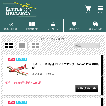
1 / 1ページ
（全16件）
NEW
PICK UP
【メーカー直送品】PILOT コマンダー148-4 11357 OK模
型
商品番号：LB23543
価格： 36,955円(税込 40,650円)
NEW
PICK UP