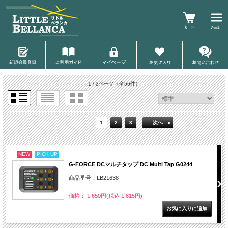
1 / 3ページ
（全56件）
1
2
3
次へ
NEW
PICK UP
G-FORCE DCマルチタップ DC Multi Tap G0244
商品番号：LB21638
価格： 1,650円(税込 1,815円)