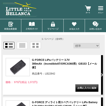
1 / 1ページ
（全9件）
G-FORCE LiPoバッテリー 3.7V
300mAh（IncredibleAT/ORCA360用）GB153【メール
便】
商品番号：LB22842
価格： 975円(税込 1,072円)
G-FORCE ディライト用スペアバッテリー LiPo Battery