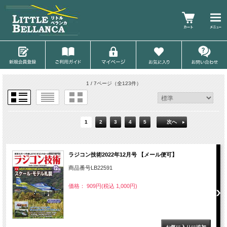
1 / 7ページ
（全123件）
1
2
3
4
5
次へ
ラジコン技術2022年12月号 【メール便可】
商品番号LB22591
価格： 909円(税込 1,000円)