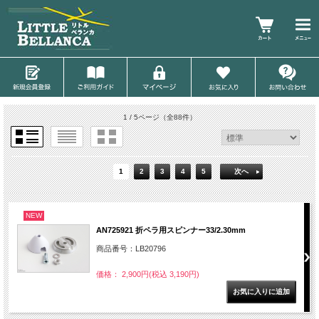
1 / 5ページ
（全88件）
1
2
3
4
5
次へ
NEW
AN725921 折ペラ用スピンナー33/2.30mm
商品番号：LB20796
価格： 2,900円(税込 3,190円)