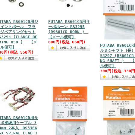
UTABA RS601CR用ジ
FUTABA RS601CR用サ
ョイントボール フラ
ーボホーン BS3295
ンジベアリングセット
(RS601CR HORN )
S3294 (FLANGE BE
【メール便可】
RING 850 ) 【メ
600円(税込 660円)
FUTABA RS601C
ール便可】
ルミシャフト（長）
00円(税込 550円)
S3297 (RS601CR
NG SHAFT ) 
ル便可】
300円(税込 330円
UTABA RS601CR用サ
ーボ接続用ケーブル 3
0mm 2本入 BS3306
SX SPIRAL LEAD 3