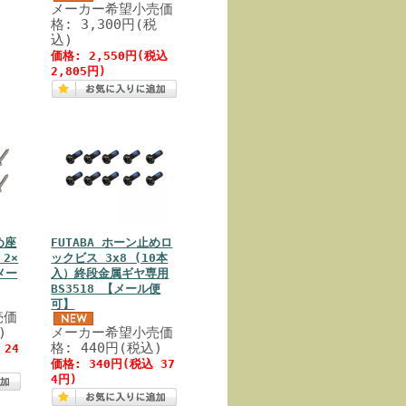
メーカー希望小売価
格: 3,300円(税
込)
価格: 2,550円(税込
2,805円)
め座
FUTABA ホーン止めロ
2×
ックビス 3x8 (10本
【メー
入）終段金属ギヤ専用
BS3518 【メール便
可】
売価
)
メーカー希望小売価
格: 440円(税込)
 24
価格: 340円(税込 37
4円)