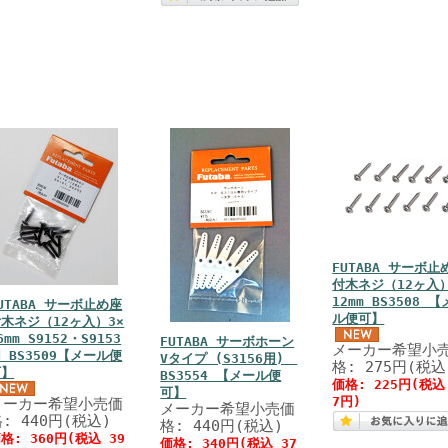
FUTABA サーボ止
付木ネジ（12ヶ入）
12mm BS3508 
UTABA サーボ止め座
ル便可】
木ネジ（12ヶ入）3×
6mm S9152・S9153
FUTABA サーボホーン
メーカー希望小
 BS3509【メール便
Vタイプ (S3156用)
格: 275円(税込
可】
BS3554 【メール便
価格: 225円(税込
可】
7円)
メーカー希望小売価
メーカー希望小売価
: 440円(税込)
格: 440円(税込)
格: 360円(税込 39
価格: 340円(税込 37