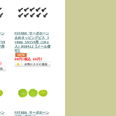
ーン
FUTABA サーボホーン
ス
止めタッピングビス 3
/S9
×8mm S9154用（10ヶ
57用
入）BS0412【メール便
5
可】
60円(税込 66円)
)
ーン
FUTABA サーボホーン