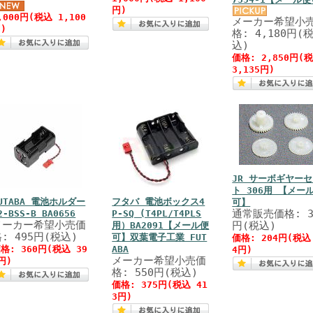
円)
,000円(税込 1,100
メーカー希望小
)
格: 4,180円(
込)
価格: 2,850円(
3,135円)
JR サーボギヤー
ト 306用 【メー
UTABA 電池ホルダー
フタバ 電池ボックス4
可】
通常販売価格: 3
2-BSS-B BA0656
P-SQ (T4PL/T4PLS
メーカー希望小売価
円(税込)
用）BA2091【メール便
: 495円(税込)
可】双葉電子工業 FUT
価格: 204円(税込
格: 360円(税込 39
ABA
4円)
メーカー希望小売価
円)
格: 550円(税込)
価格: 375円(税込 41
3円)