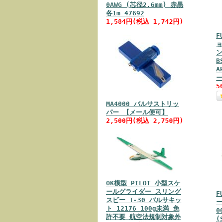
0AWG (芯径2.6mm) 赤黒
各1m 47692
1,584円(税込 1,742円)
F
B
A
5
MA4000 バルサストリッ
パー 【メール便可】
2,500円(税込 2,750円)
OK模型 PILOT 小型スケ
ールグライダー スリング
F
スビー T-30 バルサキッ
ト 12176 100g未満 免
0
許不要 航空法規制対象外
(