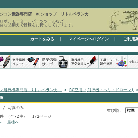
ジコン機器専門店 RCショップ リトルベランカ
ロポ、モーター、パーツツールなど
富な品揃えで皆様をお待ちしております。
カートをみる
｜
マイページへログイン
｜
ご利用
ン飛行機専門店 リトルベランカ
>
RC空用 (飛行機・ヘリ・ドローン)
覧
き
/ 写真のみ
並び順：
0件 （全72件） 1/2ページ
へ
最後へ