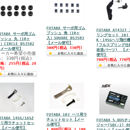
FUTABA サーボ用ゴム
FUTABA AT4327
ブッシュ 角（10ヶ
UTABA サーボ用ゴム
リングセット 10J
入）SQUARE BS3503
ッシュ 丸（10ヶ
K・14SGヘリ飛行
【メール便可】
）CIRCLE BS3502
(フルスプリング仕
300円(税込 330円)
【メール便可】
改造パーツ) 【メ
メーカー希望小売価
便可】
: 330円(税込)
700円(税込 770円
格: 255円(税込 28
円)
FUTABA 10J ヘリ用ラ
UTABA 14SG/16SZ
チェットセット【メー
FUTABA S.BUS
ヘリ用ラチェットセッ
ル便可】
ジャー(SBC-1) 0
ト【メール便可】
1,000円(税込 1,100
7354-1【メール