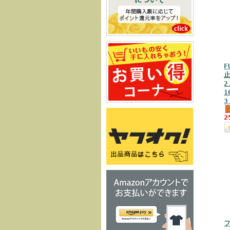
F
2
1
2
フ