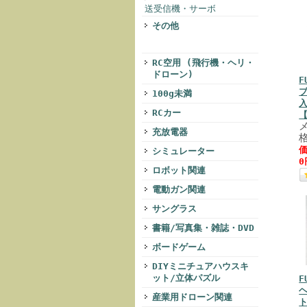
送受信機・サーボ
その他
RC空用 (飛行機・ヘリ・
ドローン)
F
ブ
100g未満
入
RCカー
充放電器
格
価
シミュレーター
0
ロボット関連
電動ガン関連
サングラス
書籍/写真集・雑誌・DVD
ボードゲーム
DIYミニチュアハウスキ
ット/立体パズル
F
産業用ドローン関連