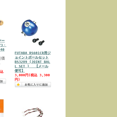
ヤー
73・
440
FUTABA RS601CR用ジ
ョイントボールセット
売価
BS3289 (JOINT BAL
税
L SET ) 【メール
便可】
税込
3,000円(税込 3,300
円)