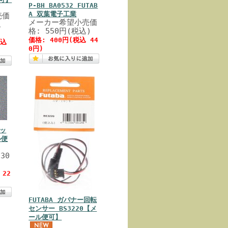
P-BH BA0532 FUTAB
A 双葉電子工業
売価
メーカー希望小売価
税
格: 550円(税込)
価格: 400円(税込 44
税込
0円)
セッ
ル便
30
 22
FUTABA ガバナー回転
センサー BS3220【メ
ール便可】