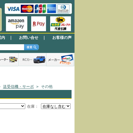
案内
｜
お問い合せ
｜
お客様の声
>
送受信機・サーボ
> その他
在庫：