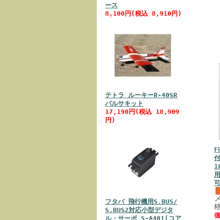
ース
8,100円(税込 8,910円)
テトラ ルーキーR-40SR
バルサキット
17,190円(税込 18,909
円)
F
付
1
用
フタバ 飛行機用S.BUS/
格
S.BUS2対応小型デジタ
価
ル・サーボ S-A401(コア