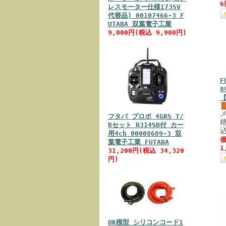
6
レスモーター仕様173SV
代替品) 00107466-3 F
UTABA 双葉電子工業
9,000円(税込 9,900円)
F
8
フタバ プロポ 4GRS T/
格
Rセット R314SB付 カー
用4ch 00008689-3 双
価
葉電子工業 FUTABA
1
31,200円(税込 34,320
円)
OK模型 シリコンコード1