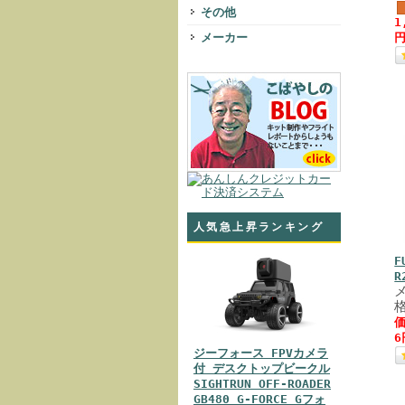
その他
1
メーカー
円
人気急上昇ランキング
F
R
格
価
6
ジーフォース FPVカメラ
付 デスクトップビークル
SIGHTRUN OFF-ROADER
GB480 G-FORCE Gフォ