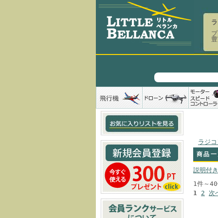
ラ
プ
豊
ラジコ
商品一
説明付
1件～4
1
2
次