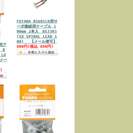
FUTABA RS601CR用サ
ーボ接続用ケーブル 1
00mm 2本入 BS3303
(SX SPIRAL LEAD 1
00) 【メール便可】
R用ア
800円(税込 880円)
 B
 LO
【メー
)