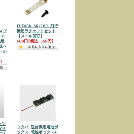
FUTABA 6K/10J 飛行
 スプ
機用ラチェットセット
・6
【メール便可】
機用
500円(税込 550円)
様へ
ール
)
チェン
フタバ 送信機用電池ボ
010
ックス 電池ボックス4
便可】