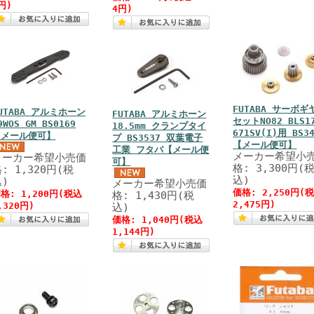
円)
4円)
FUTABA サーボギ
UTABA アルミホーン
FUTABA アルミホーン
セットNO82 BLS1
9WOS GM BS0169
18.5mm クランプタイ
671SV(I)用 BS3
【メール便可】
プ BS3537 双葉電子
【メール便可】
工業 フタバ【メール便
メーカー希望小
メーカー希望小売価
可】
格: 3,300円(
: 1,320円(税
込)
込)
メーカー希望小売価
価格: 2,250円(
格: 1,200円(税込
格: 1,430円(税
2,475円)
,320円)
込)
価格: 1,040円(税込
1,144円)