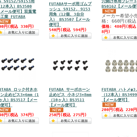
6 S9152/S9153用
穴開け専用プレート
FUTABAサーボ用ゴムブ
12本入）BS3500
BS0162【メール
ッシュ S9152, 9153
【メール便可】双葉電
用角（12個、3台分
メーカー希望小
工業 FUTABA
入） BS3507【メール
格: 660円(税込
便可】
00円(税込 330円)
価格: 480円(税込
540円(税込 594円)
8円)
UTABA ロック付きホ
FUTABA サーボホーン
FUTABA ハトメφ3
ン止めビス3×6mm（1
止めビス 小ネジ3×8mm
（12本入）BS349
ヶ入）BS3517【メー
（10ヶ入）BS3511
【メール便可】
ル便可】
【メール便可】
200円(税込 220円
40円(税込 374円)
250円(税込 275円)