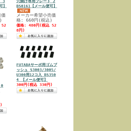
 3
穴開け専用プレート 2
便可】
BS0161【メール便可】
売価
メーカー希望小売価
)
格: 660円(税込)
 52
価格: 480円(税込 52
8円)
FUTABAサーボ用ゴムブ
ッシュ S3003/3005/
U300用12コ入 BS350
4 【メール便可】
300円(税込 330円)
.0
9
)