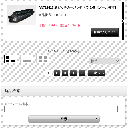
AN722415 逆ピッチカーボン折ペラ 8x5 【メール便可】
商品番号：LB16811
価格： 1,449円(税込 1,594円)
1 / 11ページ
（全209件）
1
2
3
4
5
次へ
商品検索
キーワード検索