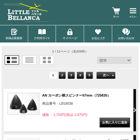
1 / 11ページ
（全209件）
1
2
3
4
5
次へ
AN カーボン柄スピンナー57mm（725835）
商品番号：LB19038
価格： 2,700円(税込 2,970円)