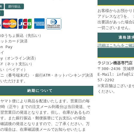
お客様からお預かり
アドレスなど)を、
出要請があった場合
一切ございません。
・ゆうちょ振込（先払い）
適格請
ジットカード決済
詳細はこちらをご確
n Pay
ペイ
Pay（オンライン決済）
ラジコン機器専門店
PAY（ネット支払い）
〒300-2436 茨
払い（ペイディ）
E-Mail: info@l
ニ（番号端末式）・銀行ATM・ネットバンキング決済
57-2292
用いただけます。
※実店舗はございま
納期について
ください。
コヤマト便により商品を配達いたします。営業日の毎
2時（正午）までの注文メール到着分は当日発送、そ
は翌営業日の発送となります。但し、在庫があるもの
ます。また銀行振込・郵便振替にてお支払いの場合
金確認後の発送となりますので、ご了承ください。万
れの場合は、在庫確認後メールでお知らせいたしま