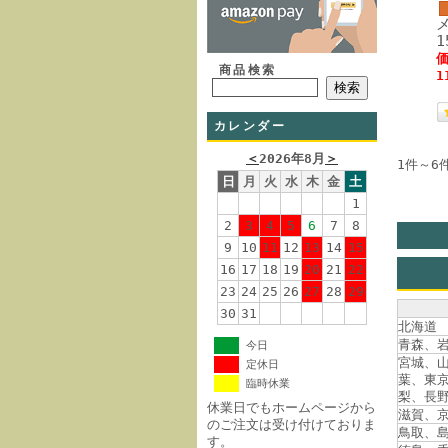
1
価
商品検索
1
カレンダー
＜
2026年8月
＞
1件～6
日
月
火
水
木
金
土
1
2
3
4
5
6
7
8
9
10
11
12
13
14
15
16
17
18
19
20
21
22
23
24
25
26
27
28
29
30
31
北海道
青森、
今日
宮城、
定休日
葉、東
臨時休業
梨、長
休業日でもホームページから
滋賀、
のご注文は受け付けておりま
鳥取、
す。