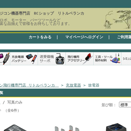
ジコン機器専門店 RCショップ リトルベランカ
ロポ、モーター、パーツツールなど
富な品揃えで皆様をお待ちしております。
カートをみる
｜
マイページへログイン
｜
ご利用
ン飛行機専門店 リトルベランカ
>
充放電器
> 放電器
覧
き
/ 写真のみ
並び順：
件 （全6件）