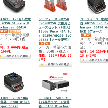
-FORCE 1-3セル放電
ジーフォース GD250
ジーフォース 電流
 G3SD Storage D
EVO/GD250 交換用ヒ
器 GD250 EVO D
scharger G0410
ューズセット（2個入）
harger G0450 G
Blade Fuse 40A fo
RCE Gフォース
メーカー希望小売価
r GD250/GD250 EVO
: 2,750円(税
メーカー希望小
G0323【メール便可】
込)
格: 19,800円(
メーカー希望小売価
込)
格: 2,000円(税込
格: 858円(税込)
,200円)
価格: 14,220円
価格: 702円(税込 77
15,642円)
2円)
-FORCE 200W/30A
G-FORCE ISDT80W L
電器 GD200 Disch
iXX専用スマート放電
rger G0270
器 FD100 Discharg