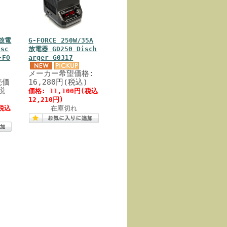
放電
G-FORCE 250W/35A
isc
放電器 GD250 Disch
-FO
arger G0317
メーカー希望価格:
売価
16,280円(税込)
税
価格: 11,100円(税込
12,210円)
(税込
在庫切れ