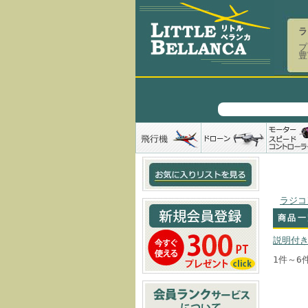
ラ
プ
豊
ラジコ
商品一
説明付
1件～6