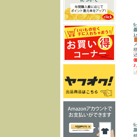
G
器
i
格
価
2
G
放
a