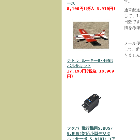
す。
ース
8,100円(税込 8,910円)
通常配
して、
日数で
情を考
メール
して、
きませ
テトラ ルーキーR-40SR
バルサキット
17,190円(税込 18,909
円)
フタバ 飛行機用S.BUS/
S.BUS2対応小型デジタ
ル・サーボ S-A401(コア