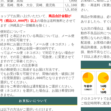
お客様のご都合によ
香川、愛媛、高知
\990
佐賀、長崎、熊本、大分、宮崎、鹿児島
\1,100
費）・再送料（実費
\3,850
さい。
ショップでお買い上げいただいて、
商品合計金額が
商品が到着後は、必
0円（税込22,000円）以上
の場合は送料無料とさせて
ありましたら、すぐ
きます（沖縄及び一部離島を除く）。
なお次の場合は、返
ル便対応について＞
動作不良品以外につ
ル便可】と表記されている商品については、メール便
使用になられた場合
ポス）が対応可能です。
配送後、お客様の責
手続き時にお届け方法を「メール便（ネコポス）」を
商品到着後、お客様
ください。送料は全国一律330円です。
損、動作不良などに
よってはメール便（ネコポス）で対応できない場合が
７日以上過ぎた場合
ますが、その旨ご連絡の上、「宅急便」に変更させて
きますのでご容赦ください。
便（ネコポス）の注意事項
け先の郵便受けに投函するお届け方法です。
在でもお受け取り可能ですが、荷物の紛失・破損に対
（引受限度額）は税込3,000円となりますのでご了
、選択してください。
お届けをご希望の場合は通常配送をご選択ください。
ル便（ネコポス）を選択した場合は、お届け希望日時
できません。
クロネコヤマトでお
お支払いについて
ご指定時間帯に配達
いは以下の方法がご選択いただけます。