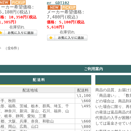
er GDT102
メーカー希望価格:
5,180円(税込)
メーカー希望価格:
7,480円(税込)
格: 10,350円(税込
1,385円)
価格: 5,100円(税込
在庫切れ
5,610円)
在庫切れ
件 （全6件）
ご利用案内
配送料
商品の品質、お届け
配送地域
配送料
\1,100
「商品違い」、「数
岩手、秋田
\660
どの場合は、商品到
山形、福島、茨城、栃木、群馬、埼玉、千
\495
いた場合に限り、再
京、神奈川、新潟、富山、石川、福井、山
の発送は返品商品の
野、岐阜、静岡、愛知、三重
代替品の入手が困難
京都、大阪、兵庫、奈良、和歌山
\660
しては返金させてい
島根、岡山、広島、山口
\880