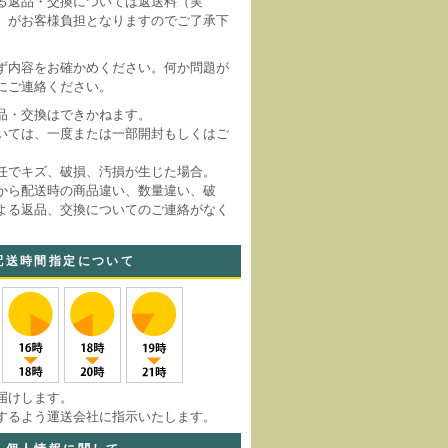
る返品・交換については返送料（実
）がお客様負担となりますのでご了承下
ず内容をお確かめください。何か問題が
にご連絡ください。
品・交換はできかねます。
いては、一度または一部開封もしくはご
。
任でキズ、破損、汚損が生じた場合。
から配送時の商品違い、数量違い、破
よる返品、交換についてのご連絡がなく
。
配送時間指定について
届けします。
するよう運送会社に指示いたします。