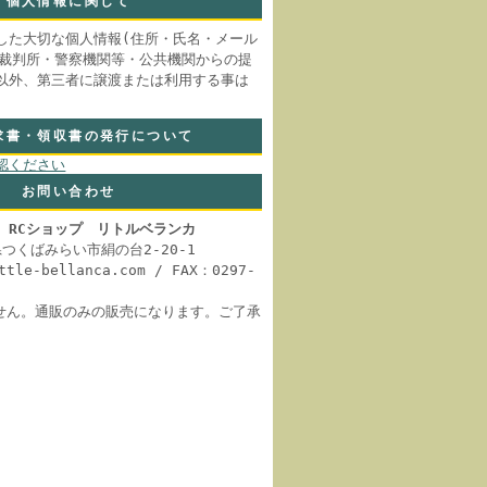
個人情報に関して
した大切な個人情報(住所・氏名・メール
 裁判所・警察機関等・公共機関からの提
以外、第三者に譲渡または利用する事は
求書・領収書の発行について
認ください
お問い合わせ
 RCショップ リトルベランカ
城県つくばみらい市絹の台2-20-1
ittle-bellanca.com / FAX：0297-
せん。通販のみの販売になります。ご了承