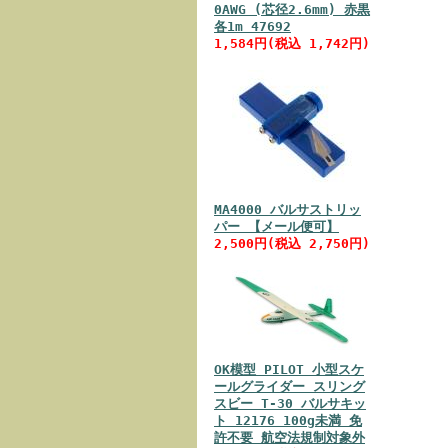
0AWG (芯径2.6mm) 赤黒
各1m 47692
1,584円(税込 1,742円)
MA4000 バルサストリッ
パー 【メール便可】
2,500円(税込 2,750円)
OK模型 PILOT 小型スケ
ールグライダー スリング
スビー T-30 バルサキッ
ト 12176 100g未満 免
許不要 航空法規制対象外