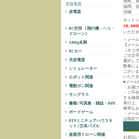
徳島、
充放電器
福岡、
放電器
沖縄
ネット
20,00
RC空用 (飛行機・ヘリ・
いただ
ドローン)
＜メー
100g未満
【メー
（ネコ
RCカー
ご注文
充放電器
選択して
数量に
シミュレーター
ござい
いただ
ロボット関連
▼メール
電動ガン関連
・お届
・ご不
サングラス
する補償
承の上
書籍/写真集・雑誌・DVD
確実な
ボードゲーム
・メー
は指定
DIYミニチュアハウスキ
ット/立体パズル
産業用ドローン関連
お支払