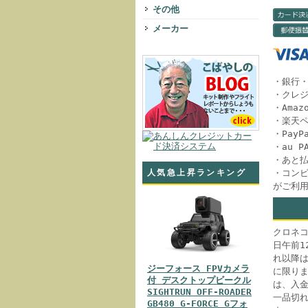
その他
メーカー
・銀行
・クレ
・Amazo
・楽天
・Pay
・au 
・あと
・コンビ
人気急上昇ランキング
がご利
クロネ
日午前1
れ以降
ジーフォース FPVカメラ
に限り
付 デスクトップビークル
は、入
SIGHTRUN OFF-ROADER
一品切
GB480 G-FORCE Gフォ