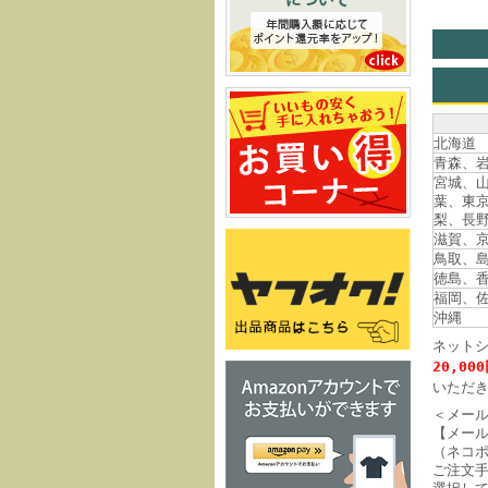
北海道
青森、
宮城、
葉、東
梨、長
滋賀、
鳥取、
徳島、
福岡、
沖縄
ネット
20,00
いただ
＜メー
【メー
（ネコ
ご注文