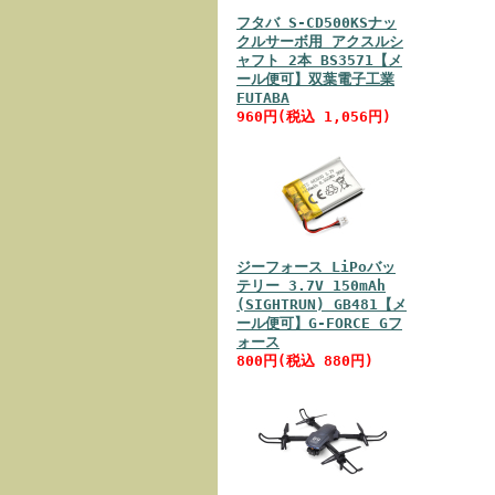
フタバ S-CD500KSナッ
クルサーボ用 アクスルシ
ャフト 2本 BS3571【メ
ール便可】双葉電子工業
FUTABA
960円(税込 1,056円)
ジーフォース LiPoバッ
テリー 3.7V 150mAh
(SIGHTRUN) GB481【メ
ール便可】G-FORCE Gフ
ォース
800円(税込 880円)