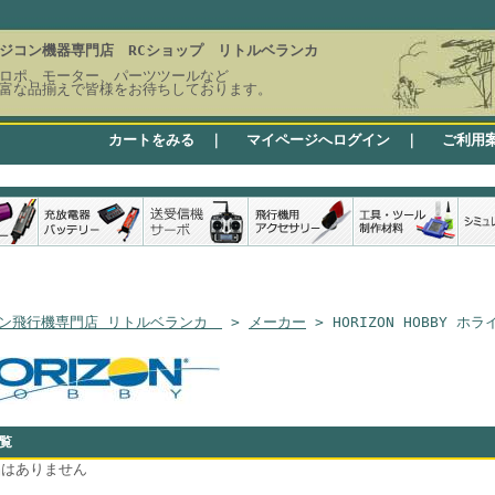
ジコン機器専門店 RCショップ リトルベランカ
ロポ、モーター、パーツツールなど
富な品揃えで皆様をお待ちしております。
カートをみる
｜
マイページへログイン
｜
ご利用
ン飛行機専門店 リトルベランカ
>
メーカー
> HORIZON HOBBY 
覧
品はありません