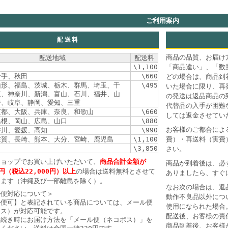
ご利用案内
配送料
商品の品質、お届け
配送地域
配送料
\1,100
「商品違い」、「数
岩手、秋田
\660
どの場合は、商品到
山形、福島、茨城、栃木、群馬、埼玉、千
\495
いた場合に限り、再
京、神奈川、新潟、富山、石川、福井、山
の発送は返品商品の
野、岐阜、静岡、愛知、三重
代替品の入手が困難
京都、大阪、兵庫、奈良、和歌山
\660
しては返金させてい
島根、岡山、広島、山口
\880
お客様のご都合によ
香川、愛媛、高知
\990
佐賀、長崎、熊本、大分、宮崎、鹿児島
\1,100
費）・再送料（実費
\3,850
さい。
ショップでお買い上げいただいて、
商品合計金額が
商品が到着後は、必
0円（税込22,000円）以上
の場合は送料無料とさせて
ありましたら、すぐ
きます（沖縄及び一部離島を除く）。
なお次の場合は、返
ル便対応について＞
動作不良品以外につ
ル便可】と表記されている商品については、メール便
使用になられた場合
ポス）が対応可能です。
配送後、お客様の責
手続き時にお届け方法を「メール便（ネコポス）」を
商品到着後、お客様