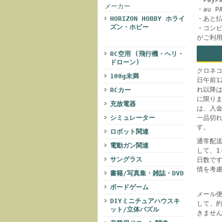
メーカー
・au 
・あと
HORIZON HOBBY ホライ
ズン・ホビー
・コンビ
がご利
RC空用 (飛行機・ヘリ・
ドローン)
クロネ
100g未満
日午前1
れ以降
RCカー
に限り
充放電器
は、入
シミュレーター
一品切
す。
ロボット関連
通常配
電動ガン関連
して、
サングラス
日数で
情を考
書籍/写真集・雑誌・DVD
ボードゲーム
メール
DIYミニチュアハウスキ
して、
ット/立体パズル
きませ