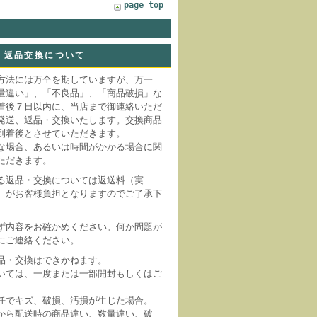
page top
返品交換について
方法には万全を期していますが、万一
量違い」、「不良品」、「商品破損」な
着後７日以内に、当店まで御連絡いただ
発送、返品・交換いたします。交換商品
到着後とさせていただきます。
な場合、あるいは時間がかかる場合に関
ただきます。
る返品・交換については返送料（実
）がお客様負担となりますのでご了承下
ず内容をお確かめください。何か問題が
にご連絡ください。
品・交換はできかねます。
いては、一度または一部開封もしくはご
。
任でキズ、破損、汚損が生じた場合。
から配送時の商品違い、数量違い、破