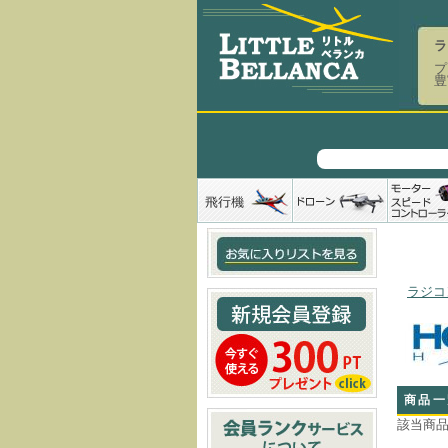
ラ
プ
豊
ラジコ
商品一
該当商