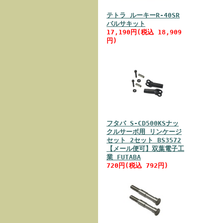
テトラ ルーキーR-40SR
バルサキット
17,190円(税込 18,909
円)
フタバ S-CD500KSナッ
クルサーボ用 リンケージ
セット 2セット BS3572
【メール便可】双葉電子工
業 FUTABA
720円(税込 792円)