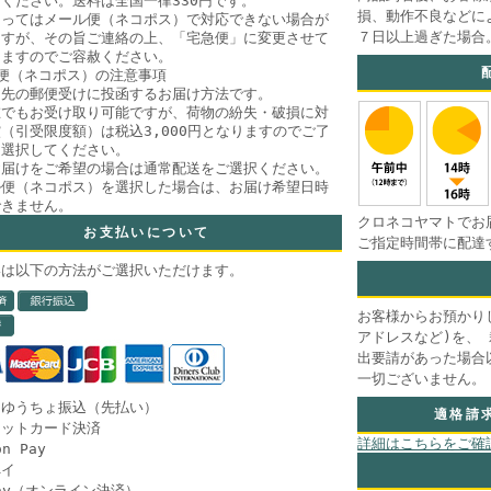
ください。送料は全国一律330円です。
損、動作不良などに
よってはメール便（ネコポス）で対応できない場合が
７日以上過ぎた場合
ますが、その旨ご連絡の上、「宅急便」に変更させて
きますのでご容赦ください。
便（ネコポス）の注意事項
け先の郵便受けに投函するお届け方法です。
在でもお受け取り可能ですが、荷物の紛失・破損に対
（引受限度額）は税込3,000円となりますのでご了
、選択してください。
お届けをご希望の場合は通常配送をご選択ください。
ル便（ネコポス）を選択した場合は、お届け希望日時
できません。
クロネコヤマトでお
お支払いについて
ご指定時間帯に配達
いは以下の方法がご選択いただけます。
お客様からお預かり
アドレスなど)を、
出要請があった場合
一切ございません。
・ゆうちょ振込（先払い）
適格請
ジットカード決済
詳細はこちらをご確
n Pay
ペイ
Pay（オンライン決済）