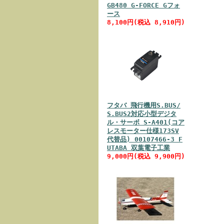
GB480 G-FORCE Gフォ
ース
8,100円(税込 8,910円)
フタバ 飛行機用S.BUS/
S.BUS2対応小型デジタ
ル・サーボ S-A401(コア
レスモーター仕様173SV
代替品) 00107466-3 F
UTABA 双葉電子工業
9,000円(税込 9,900円)