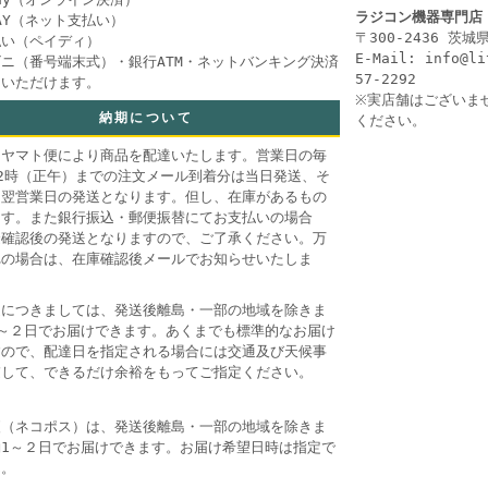
ラジコン機器専門店
PAY（ネット支払い）
〒300-2436 茨
払い（ペイディ）
E-Mail: info@l
ニ（番号端末式）・銀行ATM・ネットバンキング決済
57-2292
用いただけます。
※実店舗はございま
納期について
ください。
コヤマト便により商品を配達いたします。営業日の毎
2時（正午）までの注文メール到着分は当日発送、そ
は翌営業日の発送となります。但し、在庫があるもの
ます。また銀行振込・郵便振替にてお支払いの場合
金確認後の発送となりますので、ご了承ください。万
れの場合は、在庫確認後メールでお知らせいたしま
送につきましては、発送後離島・一部の地域を除きま
1～２日でお届けできます。あくまでも標準的なお届け
すので、配達日を指定される場合には交通及び天候事
慮して、できるだけ余裕をもってご指定ください。
便（ネコポス）は、発送後離島・一部の地域を除きま
約1～２日でお届けできます。お届け希望日時は指定で
ん。