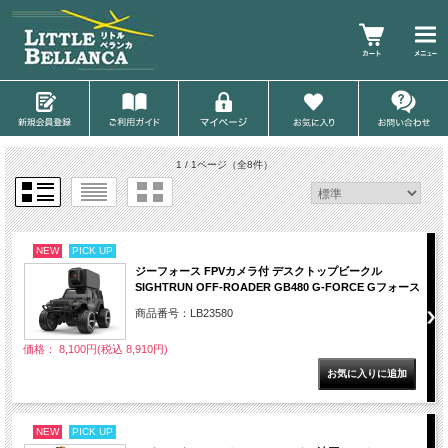
1 / 1ページ
（全8件）
NEW
PICK UP
ジーフォース FPVカメラ付 デスクトップビークル
SIGHTRUN OFF-ROADER GB480 G-FORCE Gフォース
商品番号：LB23580
価格： 8,100円(税込 8,910円)
NEW
PICK UP