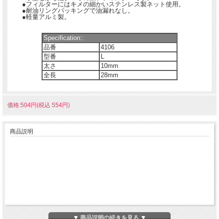
●フィルターにはキメの細かいステンレス製ネット使用。
●耐油リングパッキングで油漏れなし。
●軽量アルミ製。
Specification::
品番
4106
型番
L
太さ
10mm
全長
28mm
価格:504円(税込 554円)
商品説明
▼ 商品説明の続きを見る ▼