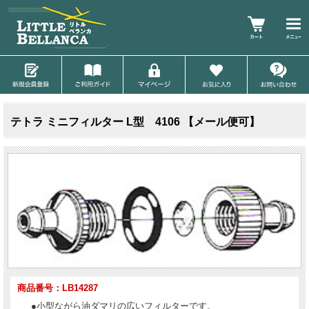
テトラ ミニフィルター L型 4106 【メール便可】
商品番号：LB14287
●小型ながら油ダマリの広いフィルターです。