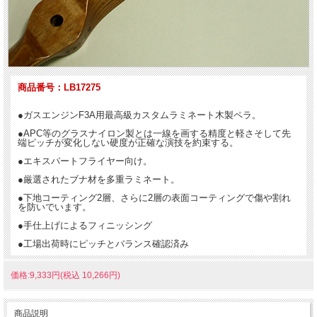
商品番号：LB17275
●ガスエンジンF3A用最高級カスタムラミネート木製ペラ。
●APC等のグラスナイロン製とは一線を画する精度と軽さそして先
端ピッチが変化しない硬度が正確な演技を約束する。
●エキスパートフライヤー向け。
●厳選されたブナ材を多重ラミネート。
●下地コーティング2層、さらに2層の表面コーティングで傷や割れ
を防いでいます。
●手仕上げによるフィニッシング
●工場出荷時にピッチとバランス確認済み
価格:9,333円(税込 10,266円)
商品説明