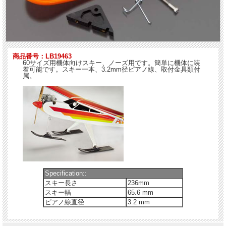
商品番号：LB19463
60サイズ用機体向けスキー、ノーズ用です。簡単に機体に装
着可能です。スキー一本、3.2mm径ピアノ線、取付金具類付
属。
Specification::
スキー長さ
236mm
スキー幅
65.6 mm
ピアノ線直径
3.2 mm