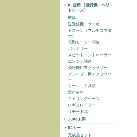
RC空用 (飛行機・ヘリ・
ドローン)
機体
送受信機・サーボ
ドローン（マルチコプタ
ー）
電動モーター関連
バッテリー
スピードコントローラー
エンジン関連
飛行機用アクセサリー
グライダー用アクセサリ
ー
ツール・工具類
製作材料
キャリングケース
レギュレーター
リモートID
100g未満
RCカー
完成品セット