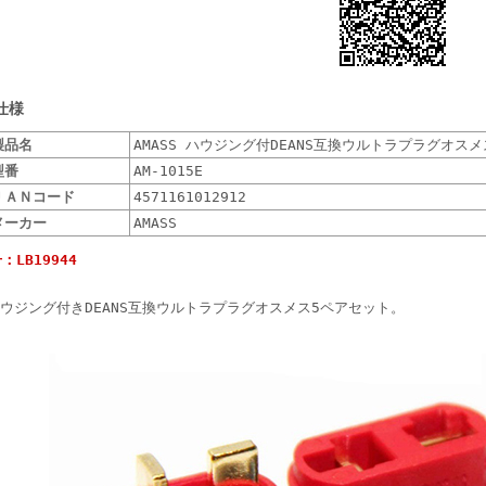
仕様
製品名
AMASS ハウジング付DEANS互換ウルトラプラグオス
型番
AM-1015E
ＪＡＮコード
4571161012912
メーカー
AMASS
：LB19944
ウジング付きDEANS互換ウルトラプラグオスメス5ペアセット。