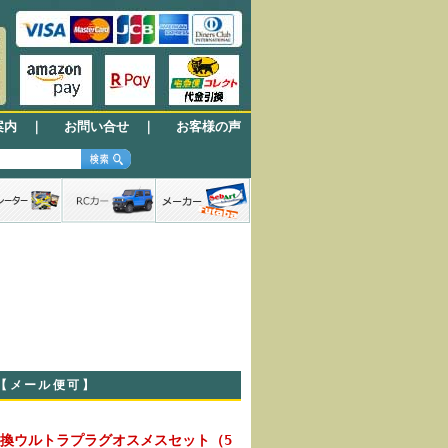
案内
｜
お問い合せ
｜
お客様の声
）【メール便可】
NS互換ウルトラプラグオスメスセット（5