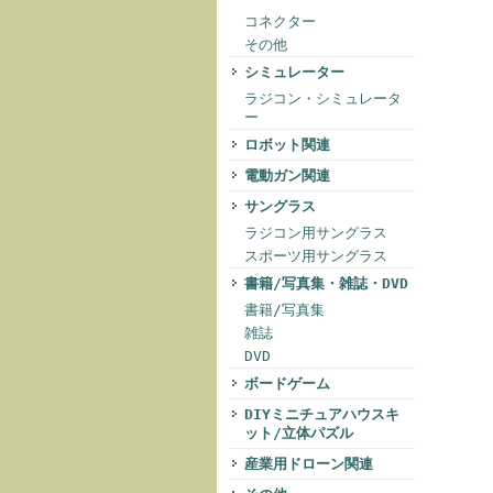
コネクター
その他
シミュレーター
ラジコン・シミュレータ
ー
ロボット関連
電動ガン関連
サングラス
ラジコン用サングラス
スポーツ用サングラス
書籍/写真集・雑誌・DVD
書籍/写真集
雑誌
DVD
ボードゲーム
DIYミニチュアハウスキ
ット/立体パズル
産業用ドローン関連