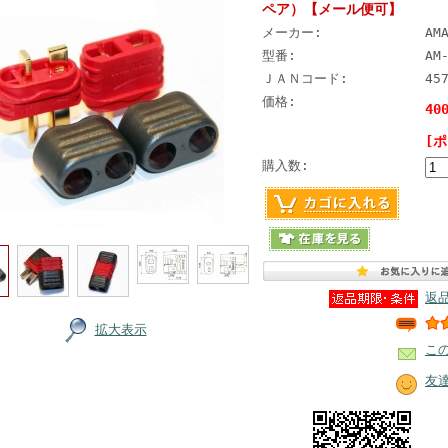
ペア）【メール便可】
メーカー:
AM
型番:
AM
ＪＡＮコード:
45
価格:
40
[
購入数:
返
拡大表示
こ
友