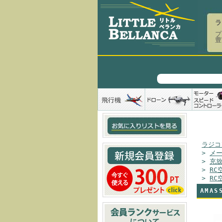
ラ
プ
豊
ラジコ
>
メ
>
充
>
RC
>
RC
AMA