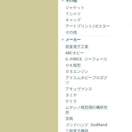
その他
ジャケット
Ｔシャツ
キャップ
アートプリント/ポスター
その他
メーカー
双葉電子工業
ABCホビー
G-FORCE ジーフォース
ＯＫ模型
ＯＳエンジン
アイエムホビープロダク
ツ
アキュヴァンス
タミヤ
テトラ
ムサシノ模型飛行機研究
所
京商
ゴッドハンド GodHand
三和電子機器