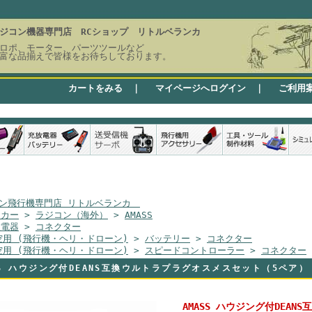
ジコン機器専門店 RCショップ リトルベランカ
ロポ、モーター、パーツツールなど
富な品揃えで皆様をお待ちしております。
カートをみる
｜
マイページへログイン
｜
ご利用
ン飛行機専門店 リトルベランカ
ーカー
>
ラジコン（海外）
>
AMASS
放電器
>
コネクター
空用 (飛行機・ヘリ・ドローン)
>
バッテリー
>
コネクター
空用 (飛行機・ヘリ・ドローン)
>
スピードコントローラー
>
コネクター
SS ハウジング付DEANS互換ウルトラプラグオスメスセット（5ペア
AMASS ハウジング付DEA