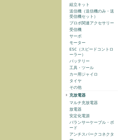
組立キット
送信機（送信機のみ・送
受信機セット）
プロポ関連アクセサリー
受信機
サーボ
モーター
ESC（スピードコントロ
ーラー）
バッテリー
工具・ツール
カー用ジャイロ
タイヤ
その他
充放電器
マルチ充放電器
放電器
安定化電源
バランサーケーブル・ボ
ード
アンチスパークコネクタ
ー