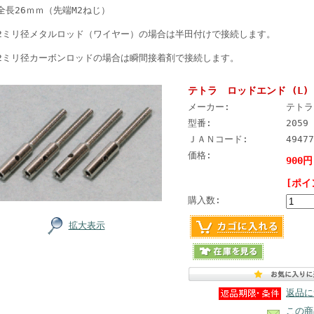
全長26ｍｍ（先端M2ねじ）
2ミリ径メタルロッド（ワイヤー）の場合は半田付けで接続します。
2ミリ径カーボンロッドの場合は瞬間接着剤で接続します。
テトラ ロッドエンド (L) 2
メーカー:
テトラ
型番:
2059
ＪＡＮコード:
49477
価格:
900円
[ポイ
購入数:
拡大表示
返品に
この商