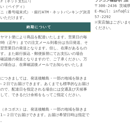
ラジコン機器専門店
PAY（ネット支払い）
〒300-2436 茨
払い（ペイディ）
E-Mail: info@l
ニ（番号端末式）・銀行ATM・ネットバンキング決済
57-2292
用いただけます。
※実店舗はございま
納期について
ください。
コヤマト便により商品を配達いたします。営業日の毎
2時（正午）までの注文メール到着分は当日発送、そ
は翌営業日の発送となります。但し、在庫があるもの
ます。また銀行振込・郵便振替にてお支払いの場合
金確認後の発送となりますので、ご了承ください。万
れの場合は、在庫確認後メールでお知らせいたしま
送につきましては、発送後離島・一部の地域を除きま
1～２日でお届けできます。あくまでも標準的なお届け
すので、配達日を指定される場合には交通及び天候事
慮して、できるだけ余裕をもってご指定ください。
便（ネコポス）は、発送後離島・一部の地域を除きま
約1～２日でお届けできます。お届け希望日時は指定で
ん。