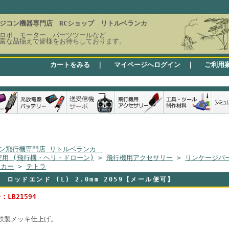
ジコン機器専門店 RCショップ リトルベランカ
ロポ、モーター、パーツツールなど
富な品揃えで皆様をお待ちしております。
カートをみる
｜
マイページへログイン
｜
ご利用
ン飛行機専門店 リトルベランカ
空用 (飛行機・ヘリ・ドローン)
>
飛行機用アクセサリー
>
リンケージパ
ーカー
>
テトラ
 ロッドエンド (L) 2.0mm 2059【メール便可】
：LB21594
鉄製メッキ仕上げ。