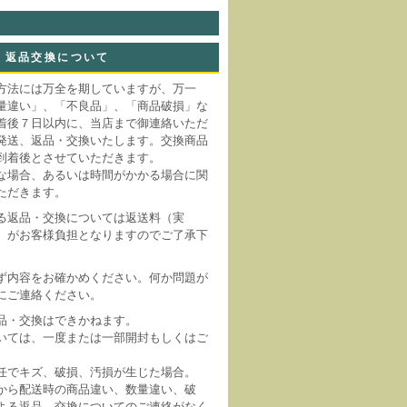
返品交換について
方法には万全を期していますが、万一
量違い」、「不良品」、「商品破損」な
着後７日以内に、当店まで御連絡いただ
発送、返品・交換いたします。交換商品
到着後とさせていただきます。
な場合、あるいは時間がかかる場合に関
ただきます。
る返品・交換については返送料（実
）がお客様負担となりますのでご了承下
ず内容をお確かめください。何か問題が
にご連絡ください。
品・交換はできかねます。
いては、一度または一部開封もしくはご
。
任でキズ、破損、汚損が生じた場合。
から配送時の商品違い、数量違い、破
よる返品、交換についてのご連絡がなく