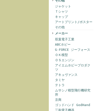
その他
ジャケット
Ｔシャツ
キャップ
アートプリント/ポスター
その他
メーカー
双葉電子工業
ABCホビー
G-FORCE ジーフォース
ＯＫ模型
ＯＳエンジン
アイエムホビープロダク
ツ
アキュヴァンス
タミヤ
テトラ
ムサシノ模型飛行機研究
所
京商
ゴッドハンド GodHand
三和電子機器