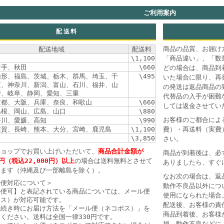
ご利用案内
配送料
商品の品質、お届け
配送地域
配送料
\1,100
「商品違い」、「数
岩手、秋田
\660
どの場合は、商品到
山形、福島、茨城、栃木、群馬、埼玉、千
\495
いた場合に限り、再
京、神奈川、新潟、富山、石川、福井、山
の発送は返品商品の
野、岐阜、静岡、愛知、三重
代替品の入手が困難
京都、大阪、兵庫、奈良、和歌山
\660
しては返金させてい
島根、岡山、広島、山口
\880
お客様のご都合によ
香川、愛媛、高知
\990
佐賀、長崎、熊本、大分、宮崎、鹿児島
\1,100
費）・再送料（実費
\3,850
さい。
ショップでお買い上げいただいて、
商品合計金額が
商品が到着後は、必
0円（税込22,000円）以上
の場合は送料無料とさせて
ありましたら、すぐ
きます（沖縄及び一部離島を除く）。
なお次の場合は、返
ル便対応について＞
動作不良品以外につ
ル便可】と表記されている商品については、メール便
使用になられた場合
ポス）が対応可能です。
配送後、お客様の責
手続き時にお届け方法を「メール便（ネコポス）」を
商品到着後、お客様
ください。送料は全国一律330円です。
損、動作不良などに