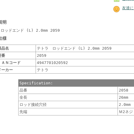
友達に
説明
ッドエンド (L) 2.0mm 2059
仕様
製品名
テトラ ロッドエンド (L) 2.0mm 2059
型番
2059
ＪＡＮコード
4947701020592
メーカー
テトラ
Specification:
品番
2058
全長
26mm
ロッド接続穴径
2.0mm
先端
Ｍ2ネジ