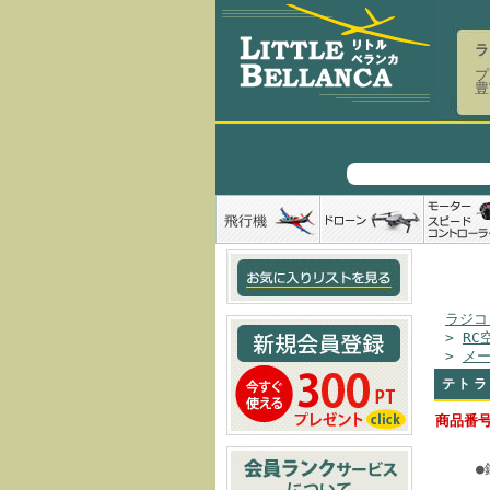
ラ
プ
豊
ラジコ
>
RC
>
メ
テトラ
商品番号
●