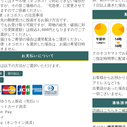
よってはメール便（ネコポス）で対応できない場合が
７日以上過ぎた場合
ますが、その旨ご連絡の上、「宅急便」に変更させて
きますのでご容赦ください。
便（ネコポス）の注意事項
け先の郵便受けに投函するお届け方法です。
在でもお受け取り可能ですが、荷物の紛失・破損に対
（引受限度額）は税込3,000円となりますのでご了
、選択してください。
お届けをご希望の場合は通常配送をご選択ください。
ル便（ネコポス）を選択した場合は、お届け希望日時
できません。
クロネコヤマトでお
お支払いについて
ご指定時間帯に配達
いは以下の方法がご選択いただけます。
お客様からお預かり
アドレスなど)を、
出要請があった場合
一切ございません。
・ゆうちょ振込（先払い）
適格請
ジットカード決済
詳細はこちらをご確
n Pay
ペイ
Pay（オンライン決済）