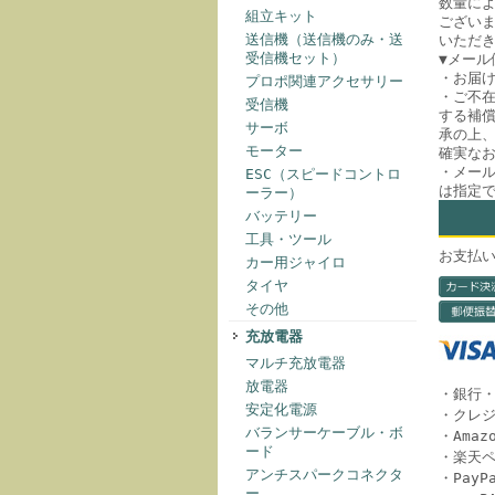
数量に
組立キット
ござい
送信機（送信機のみ・送
いただ
受信機セット）
▼メール
・お届
プロポ関連アクセサリー
・ご不
受信機
する補償
サーボ
承の上
モーター
確実な
・メー
ESC（スピードコントロ
は指定
ーラー）
バッテリー
工具・ツール
お支払
カー用ジャイロ
タイヤ
その他
充放電器
マルチ充放電器
放電器
・銀行
安定化電源
・クレ
バランサーケーブル・ボ
・Amazo
ード
・楽天
アンチスパークコネクタ
・Pay
ー