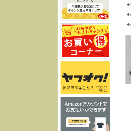
●
●
●