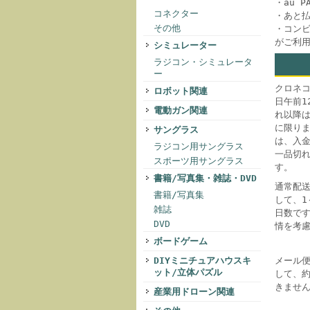
・au 
コネクター
・あと
その他
・コンビ
がご利
シミュレーター
ラジコン・シミュレータ
ー
クロネ
ロボット関連
日午前1
電動ガン関連
れ以降
に限り
サングラス
は、入
ラジコン用サングラス
一品切
スポーツ用サングラス
す。
書籍/写真集・雑誌・DVD
通常配
書籍/写真集
して、
雑誌
日数で
DVD
情を考
ボードゲーム
メール
DIYミニチュアハウスキ
ット/立体パズル
して、
きませ
産業用ドローン関連