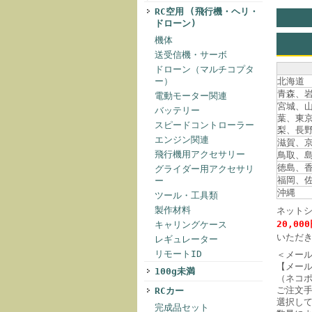
RC空用 (飛行機・ヘリ・
ドローン)
機体
送受信機・サーボ
ドローン（マルチコプタ
ー）
北海道
青森、
電動モーター関連
宮城、
バッテリー
葉、東
スピードコントローラー
梨、長
エンジン関連
滋賀、
飛行機用アクセサリー
鳥取、
徳島、
グライダー用アクセサリ
福岡、
ー
沖縄
ツール・工具類
製作材料
ネット
20,00
キャリングケース
いただ
レギュレーター
リモートID
＜メー
【メー
100g未満
（ネコ
ご注文
RCカー
選択して
完成品セット