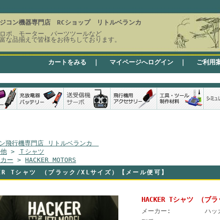
ジコン機器専門店 RCショップ リトルベランカ
ロポ、モーター、パーツツールなど
富な品揃えで皆様をお待ちしております。
カートをみる
｜
マイページへログイン
｜
ご利用
ン飛行機専門店 リトルベランカ
の他
>
Ｔシャツ
ーカー
>
HACKER MOTORS
KER Tシャツ （ブラック/XLサイズ）【メール便可】
HACKER Tシャツ （
メーカー:
ハッ