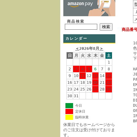
商品検索
商品番号
カレンダー
1
色
＜
2026年8月
＞
サ
日
月
火
水
木
金
土
下
1
2
3
4
5
6
7
8
H
J
9
10
11
12
13
14
15
P
16
17
18
19
20
21
22
E
23
24
25
26
27
28
29
I
T
30
31
D
D
今日
O
定休日
I
臨時休業
B
休業日でもホームページから
のご注文は受け付けておりま
す。