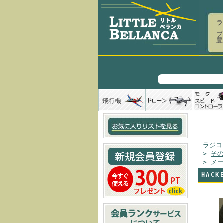
ラ
プ
豊
ラジコ
>
そ
>
メ
HAC