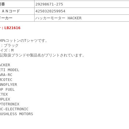
型番
29298671-275
ＪＡＮコード
4250320259954
メーカー
ハッカーモーター HACKER
：LB21616
00%コットンのTシャツです。
：ブラック
イズ：M
記取扱ブランドや製品名がプリントされています。
ACKER
ETI MODEL
ARA-RC
MCOTEC
NNOFLYER
OP FUEL
ITEX
UPLEX
PTOTRONIX
RC-ELECTRONIC
RUSHLESS MOTORS