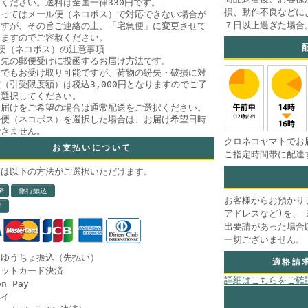
ください。送料は全国一律330円です。
損、動作不良などに
よってはメール便（ネコポス）で対応できない場合が
７日以上過ぎた場合
ますが、その旨ご連絡の上、「宅急便」に変更させて
きますのでご容赦ください。
便（ネコポス）の注意事項
け先の郵便受けに投函するお届け方法です。
在でもお受け取り可能ですが、荷物の紛失・破損に対
（引受限度額）は税込3,000円となりますのでご了
、選択してください。
お届けをご希望の場合は通常配送をご選択ください。
ル便（ネコポス）を選択した場合は、お届け希望日時
できません。
クロネコヤマトでお
お支払いについて
ご指定時間帯に配達
いは以下の方法がご選択いただけます。
お客様からお預かり
アドレスなど)を、
出要請があった場合
一切ございません。
・ゆうちょ振込（先払い）
適格請
ジットカード決済
詳細はこちらをご確
n Pay
ペイ