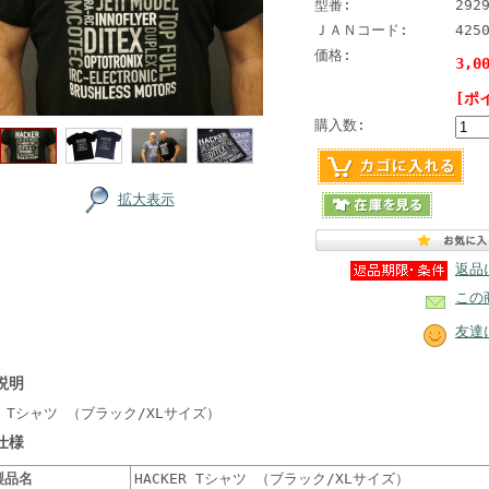
型番:
292
ＪＡＮコード:
425
価格:
3,0
[ポ
購入数:
拡大表示
返品
この
友達
説明
ER Tシャツ （ブラック/XLサイズ）
仕様
製品名
HACKER Tシャツ （ブラック/XLサイズ）