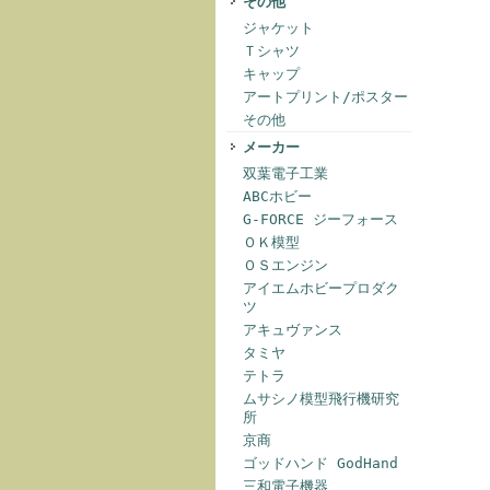
その他
ジャケット
Ｔシャツ
キャップ
アートプリント/ポスター
その他
メーカー
双葉電子工業
ABCホビー
G-FORCE ジーフォース
ＯＫ模型
ＯＳエンジン
アイエムホビープロダク
ツ
アキュヴァンス
タミヤ
テトラ
ムサシノ模型飛行機研究
所
京商
ゴッドハンド GodHand
三和電子機器