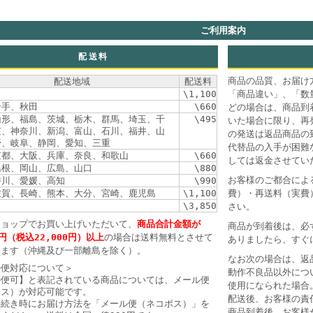
ご利用案内
配送料
商品の品質、お届け
配送地域
配送料
\1,100
「商品違い」、「数
岩手、秋田
\660
どの場合は、商品到
山形、福島、茨城、栃木、群馬、埼玉、千
\495
いた場合に限り、再
京、神奈川、新潟、富山、石川、福井、山
の発送は返品商品の
野、岐阜、静岡、愛知、三重
代替品の入手が困難
京都、大阪、兵庫、奈良、和歌山
\660
しては返金させてい
島根、岡山、広島、山口
\880
お客様のご都合によ
香川、愛媛、高知
\990
佐賀、長崎、熊本、大分、宮崎、鹿児島
\1,100
費）・再送料（実費
\3,850
さい。
ショップでお買い上げいただいて、
商品合計金額が
商品が到着後は、必
0円（税込22,000円）以上
の場合は送料無料とさせて
ありましたら、すぐ
きます（沖縄及び一部離島を除く）。
なお次の場合は、返
ル便対応について＞
動作不良品以外につ
ル便可】と表記されている商品については、メール便
使用になられた場合
ポス）が対応可能です。
配送後、お客様の責
手続き時にお届け方法を「メール便（ネコポス）」を
商品到着後、お客様