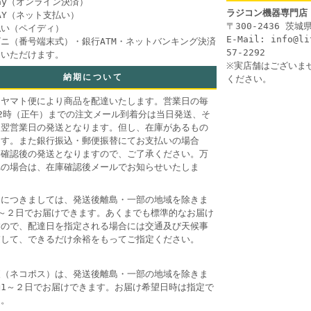
Pay（オンライン決済）
ラジコン機器専門店
PAY（ネット支払い）
〒300-2436 茨
払い（ペイディ）
E-Mail: info@l
ニ（番号端末式）・銀行ATM・ネットバンキング決済
57-2292
用いただけます。
※実店舗はございま
納期について
ください。
コヤマト便により商品を配達いたします。営業日の毎
2時（正午）までの注文メール到着分は当日発送、そ
は翌営業日の発送となります。但し、在庫があるもの
ます。また銀行振込・郵便振替にてお支払いの場合
金確認後の発送となりますので、ご了承ください。万
れの場合は、在庫確認後メールでお知らせいたしま
送につきましては、発送後離島・一部の地域を除きま
1～２日でお届けできます。あくまでも標準的なお届け
すので、配達日を指定される場合には交通及び天候事
慮して、できるだけ余裕をもってご指定ください。
便（ネコポス）は、発送後離島・一部の地域を除きま
約1～２日でお届けできます。お届け希望日時は指定で
ん。