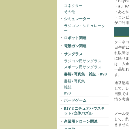
・Pay
コネクター
・au 
・あと
その他
・コンビ
シミュレーター
がご利
ラジコン・シミュレータ
ー
ロボット関連
クロネ
電動ガン関連
日午前1
れ以降
サングラス
に限り
ラジコン用サングラス
は、入
スポーツ用サングラス
一品切
書籍/写真集・雑誌・DVD
す。
書籍/写真集
通常配
雑誌
して、
DVD
日数で
情を考
ボードゲーム
DIYミニチュアハウスキ
ット/立体パズル
メール
して、
産業用ドローン関連
きませ