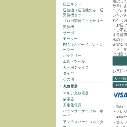
選択して
組立キット
数量に
送信機（送信機のみ・送
ござい
受信機セット）
いただ
▼メール
プロポ関連アクセサリー
・お届
受信機
・ご不
サーボ
する補償
モーター
承の上
確実な
ESC（スピードコントロ
・メー
ーラー）
は指定
バッテリー
工具・ツール
カー用ジャイロ
お支払
タイヤ
その他
充放電器
マルチ充放電器
放電器
安定化電源
・銀行
バランサーケーブル・ボ
・クレ
ード
・Amazo
アンチスパークコネクタ
・楽天
ー