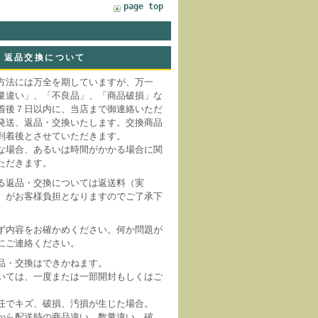
page top
返品交換について
方法には万全を期していますが、万一
量違い」、「不良品」、「商品破損」な
着後７日以内に、当店まで御連絡いただ
発送、返品・交換いたします。交換商品
到着後とさせていただきます。
な場合、あるいは時間がかかる場合に関
ただきます。
る返品・交換については返送料（実
）がお客様負担となりますのでご了承下
ず内容をお確かめください。何か問題が
にご連絡ください。
品・交換はできかねます。
いては、一度または一部開封もしくはご
。
任でキズ、破損、汚損が生じた場合。
から配送時の商品違い、数量違い、破