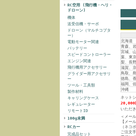
RC空用 (飛行機・ヘリ・
ドローン)
機体
送受信機・サーボ
ドローン（マルチコプタ
ー）
北海道
電動モーター関連
青森、
バッテリー
宮城、
スピードコントローラー
葉、東
エンジン関連
梨、長
飛行機用アクセサリー
滋賀、
鳥取、
グライダー用アクセサリ
徳島、
ー
福岡、
ツール・工具類
沖縄
製作材料
ネット
キャリングケース
20,00
レギュレーター
いただ
リモートID
＜メー
100g未満
【メー
RCカー
（ネコ
ご注文
完成品セット