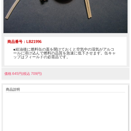
商品番号：LB21996
●給油後に燃料缶の蓋を開けておくと空気中の湿気がアルコ
ールに溶け込んで燃料の品質を急速に低下させます。缶キャ
ップはフィールドの必需品です。
価格:645円(税込 709円)
商品説明