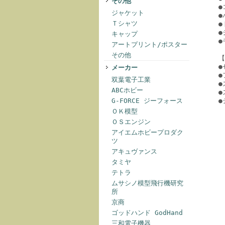
その他
●
ジャケット
●
Ｔシャツ
●
●
キャップ
●
アートプリント/ポスター
その他
【
●
メーカー
●
双葉電子工業
●
ABCホビー
●
G-FORCE ジーフォース
●
ＯＫ模型
ＯＳエンジン
アイエムホビープロダク
ツ
アキュヴァンス
タミヤ
テトラ
ムサシノ模型飛行機研究
所
京商
ゴッドハンド GodHand
三和電子機器