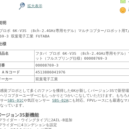
拡大表示
説明
プロポ 6K-V3S （8ch-2.4GHz専用モデル）マルチコプター/ロボット
769-3 双葉電子工業 FUTABA
仕様
製品名
フタバ プロポ 6K-V3S （8ch-2.4GHz専用モデ
ット（フルスプリング仕様）00008769-3
型番
00008769-3
ＪＡＮコード
4513886041976
メーカー
双葉電子工業
感覚プロポとして多くのファンを獲得した6Kが新しくバージョン3Sで新登
ヘリコプターユーザーにもしっかりとつかいこなしていただけます。もちろ
サー
SBS-01C
や気圧センサー
SBS-02A
にも対応。FPVレースにも最適な
なっています。
バージョン3S新機能
グライダー・ウイングタイプに2AIL-B追加
グライダーに4コンデションを設定