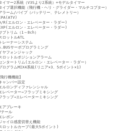
タイマー2系統（V3Sより2系統）+モデルタイマー
タイプ選択機能（飛行機・ヘリ・グライダー・マルチコプター）
アラーム/バイプ（バッテリー、テレメトリー）
EPA(ATV)
D/R(エルロン・エレベーター・ラダー)
EXP(エルロン・エレベーター・ラダー)
サブトリム（1～8ch）
スロットルATL
トレーナーシステム
S.BUSサーボプログラミング
イヤフォンジャック
スロットルポジションアラーム
センタートリム(エルロン・エレベーター・ラダー）
プログラムMIX4系統(リニア×3、5ポイント×1)
飛行機機能】
キャンバー設定
エルロンディファレンシャル
エレベーター→フラップミキシング
フラップ→エレベーターミキシング
エアブレーキ
Vテール
エレボン
ジャイロ感度切替え機能
スロットルカーブ(最大5ポイント)