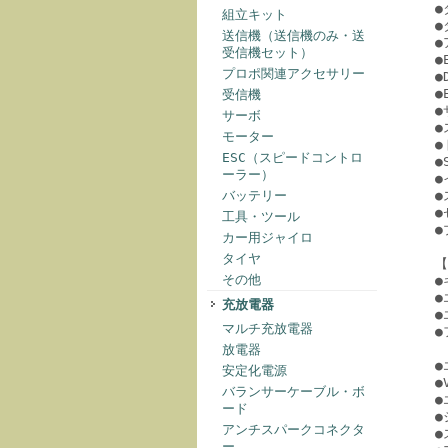
●
組立キット
●
送信機（送信機のみ・送
●
受信機セット）
●
プロポ関連アクセサリー
●
●
受信機
●
サーボ
●
モーター
●
ESC（スピードコントロ
●
ーラー）
●
バッテリー
●
●
工具・ツール
●
カー用ジャイロ
タイヤ
【
その他
●
●
充放電器
●
マルチ充放電器
●
放電器
●
安定化電源
●
バランサーケーブル・ボ
●
ード
●
アンチスパークコネクタ
●
ー