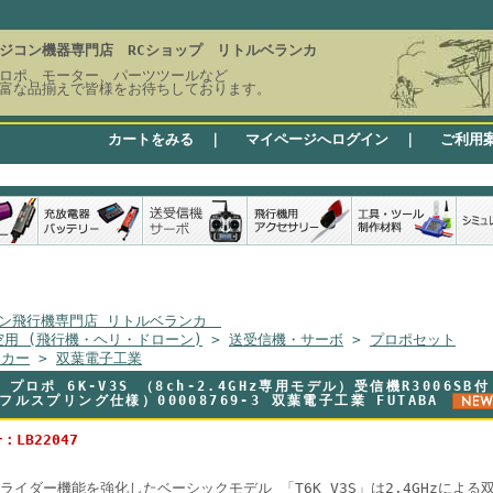
ジコン機器専門店 RCショップ リトルベランカ
ロポ、モーター、パーツツールなど
富な品揃えで皆様をお待ちしております。
カートをみる
｜
マイページへログイン
｜
ご利用
ン飛行機専門店 リトルベランカ
空用 (飛行機・ヘリ・ドローン)
>
送受信機・サーボ
>
プロポセット
ーカー
>
双葉電子工業
 プロポ 6K-V3S （8ch-2.4GHz専用モデル）受信機R3006S
フルスプリング仕様）00008769-3 双葉電子工業 FUTABA
：LB22047
ライダー機能を強化したベーシックモデル 「T6K V3S」は2.4GHzによる双