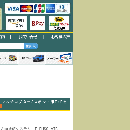
案内
｜
お問い合せ
｜
お客様の声
B付 マルチコプター/ロボット用T/Rセ
方向通信システム、T-FHSS AIR