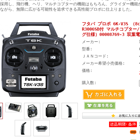
採用し、飛行機、ヘリ、マルチコプターの機能はもちろん、グライダー機能
ながら、無限に広がる可能性を追求できる高性能プロポに仕上りました。
フタバ プロポ 6K-V3S （8
R3006SB付 マルチコプタ
グ仕様）00008769-3 双葉電
メーカー:
型番:
ＪＡＮコード:
メーカー希望小売価格:
価格:
購入数: