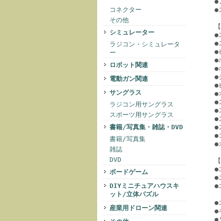
●
コネクター
●
その他
【
シミュレーター
●
●
ラジコン・シミュレータ
●
ー
●
ロボット関連
●
●
電動ガン関連
●
サングラス
●
●
ラジコン用サングラス
●
スポーツ用サングラス
●
書籍/写真集・雑誌・DVD
●
●
書籍/写真集
●
雑誌
DVD
【
●
ボードゲーム
●
DIYミニチュアハウスキ
●
ット/立体パズル
●
産業用ドローン関連
●
●