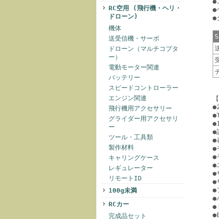
●
RC空用 (飛行機・ヘリ・
●
ドローン)
●
機体
S
送受信機・サーボ
ドローン（マルチコプタ
ー）
電動モーター関連
バッテリー
スピードコントローラー
エンジン関連
【
●
飛行機用アクセサリー
●
グライダー用アクセサリ
●
ー
●
ツール・工具類
●
製作材料
●
●
キャリングケース
●
レギュレーター
●
リモートID
●
●
100g未満
●
RCカー
●
●
完成品セット