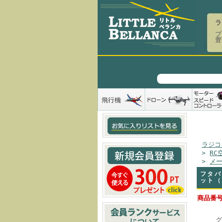
ラ
プ
豊
ラジコ
>
RC
>
メ
フタバ
ット（
商品番号
グ