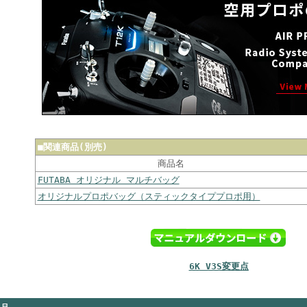
■
関連商品(別売)
商品名
FUTABA オリジナル マルチバッグ
オリジナルプロポバッグ（スティックタイププロポ用）
6K V3S変更点