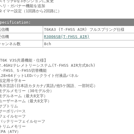
スイッチDを3ポジションに変更
ヘリ・ガバナー機能を追加
タイマー設定（1回路から2回路に）
pecification:
送信機
T6KA3 (T-FHSS AIR) フルスプリング仕様
受信機
R3006SB(T-FHSS AIR)
チャンネル数
8ch
T6K V3S共通機能・仕様】
2.4GHzテレメトリーシステム(T-FHSS AIR方式8ch)
T-FHSS、S-FHSS切替機能
128×64ドットLEDバックライト付液晶パネル
設定用十字キー
表示言語(日本語カタカナ/英語/他5ケ国語、一部対応）
モデルメモリー（30モデル分）
モデルネーム（最大8文字）
ユーザーネーム（最大8文字）
サブトリム
サーボリバース
フェイルセーフ
バッテリーフェイルセーフ
トリムメモリー
EPA（ATV）